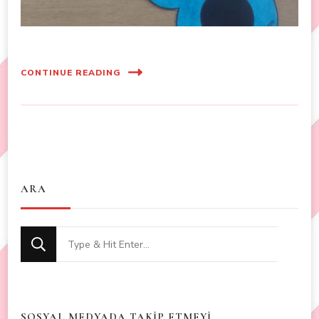
CONTINUE READING
ARA
Looking
for
Something?
SOSYAL MEDYADA TAKİP ETMEYİ