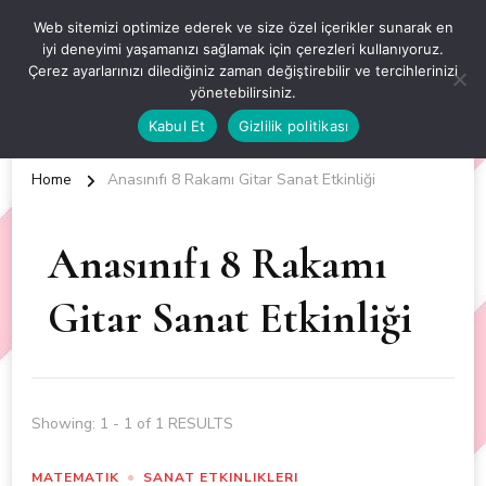
OKUL ÖNCESİ ETKİNLİKLER
Web sitemizi optimize ederek ve size özel içerikler sunarak en
iyi deneyimi yaşamanızı sağlamak için çerezleri kullanıyoruz.
EN YENİ VE ÖZGÜN OKUL ÖNCESİ ETKİNLİKLERİ
Çerez ayarlarınızı dilediğiniz zaman değiştirebilir ve tercihlerinizi
yönetebilirsiniz.
Kabul Et
Gizlilik politikası
Home
Anasınıfı 8 Rakamı Gitar Sanat Etkinliği
Anasınıfı 8 Rakamı
Gitar Sanat Etkinliği
Showing: 1 - 1 of 1 RESULTS
MATEMATIK
SANAT ETKINLIKLERI