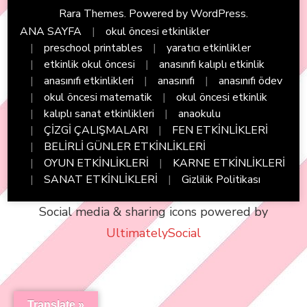
Rara Themes
. Powered by
WordPress
.
ANA SAYFA
okul öncesi etkinlikler
preschool printables
yaratıcı etkinlikler
etkinlik okul öncesi
anasınıfı kalıplı etkinlik
anasınıfı etkinlikleri
anasınıfı
anasınıfı ödev
okul öncesi matematik
okul öncesi etkinlik
kalıplı sanat etkinlikleri
anaokulu
ÇİZGİ ÇALIŞMALARI
FEN ETKİNLİKLERİ
BELİRLİ GÜNLER ETKİNLİKLERİ
OYUN ETKİNLİKLERİ
KARNE ETKİNLİKLERİ
SANAT ETKİNLİKLERİ
Gizlilik Politikası
Social media & sharing icons powered by
UltimatelySocial
Translate »