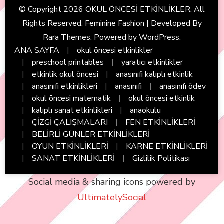
© Copyright 2026
OKUL ÖNCESİ ETKİNLİKLER
. All
Rights Reserved. Feminine Fashion | Developed By
Rara Themes
. Powered by
WordPress
.
ANA SAYFA
okul öncesi etkinlikler
preschool printables
yaratıcı etkinlikler
etkinlik okul öncesi
anasınıfı kalıplı etkinlik
anasınıfı etkinlikleri
anasınıfı
anasınıfı ödev
okul öncesi matematik
okul öncesi etkinlik
kalıplı sanat etkinlikleri
anaokulu
ÇİZGİ ÇALIŞMALARI
FEN ETKİNLİKLERİ
BELİRLİ GÜNLER ETKİNLİKLERİ
OYUN ETKİNLİKLERİ
KARNE ETKİNLİKLERİ
SANAT ETKİNLİKLERİ
Gizlilik Politikası
Social media & sharing icons powered by
UltimatelySocial