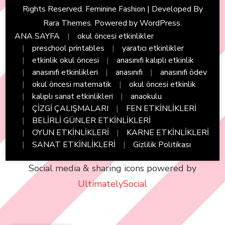
Rights Reserved. Feminine Fashion | Developed By
Rara Themes
. Powered by
WordPress
.
ANA SAYFA
okul öncesi etkinlikler
preschool printables
yaratıcı etkinlikler
etkinlik okul öncesi
anasınıfı kalıplı etkinlik
anasınıfı etkinlikleri
anasınıfı
anasınıfı ödev
okul öncesi matematik
okul öncesi etkinlik
kalıplı sanat etkinlikleri
anaokulu
ÇİZGİ ÇALIŞMALARI
FEN ETKİNLİKLERİ
BELİRLİ GÜNLER ETKİNLİKLERİ
OYUN ETKİNLİKLERİ
KARNE ETKİNLİKLERİ
SANAT ETKİNLİKLERİ
Gizlilik Politikası
Social media & sharing icons powered by
UltimatelySocial