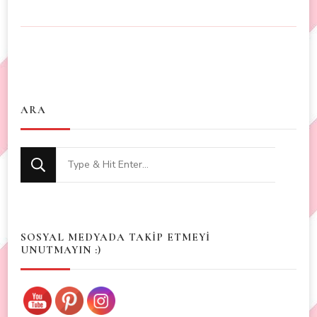
ARA
Looking
for
Something?
SOSYAL MEDYADA TAKİP ETMEYİ
UNUTMAYIN :)