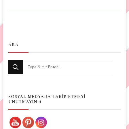
ARA
Looking
for
Something?
SOSYAL MEDYADA TAKİP ETMEYİ
UNUTMAYIN :)