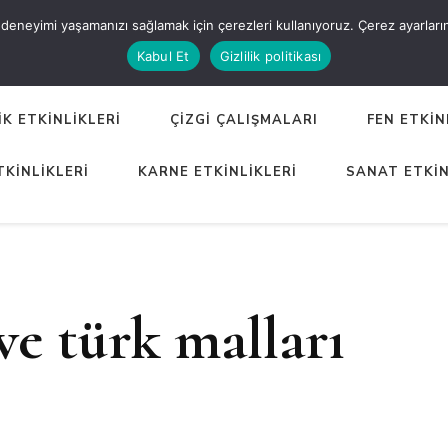
eneyimi yaşamanızı sağlamak için çerezleri kullanıyoruz. Çerez ayarlarınızı
ER
Kabul Et
Gizlilik politikası
K ETKİNLİKLERİ
ÇİZGİ ÇALIŞMALARI
FEN ETKİN
TKİNLİKLERİ
KARNE ETKİNLİKLERİ
SANAT ETKİN
ve türk malları