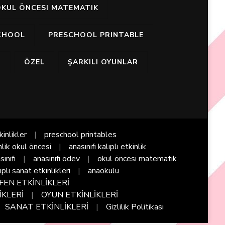
KUL ÖNCESI MATEMATIK
CHOOL
PRESCHOOL PRINTABLE
I
ÖZEL
ŞARKILI OYUNLAR
kinlikler
preschool printables
nlik okul öncesi
anasınıfı kalıplı etkinlik
sınıfı
anasınıfı ödev
okul öncesi matematik
ıplı sanat etkinlikleri
anaokulu
FEN ETKİNLİKLERİ
İKLERİ
OYUN ETKİNLİKLERİ
SANAT ETKİNLİKLERİ
Gizlilik Politikası