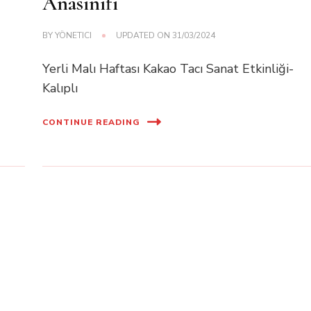
Anasınıfı
BY
YÖNETICI
UPDATED ON
31/03/2024
Yerli Malı Haftası Kakao Tacı Sanat Etkinliği-
Kalıplı
CONTINUE READING