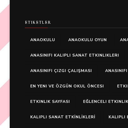
ETIKETLER
ANAOKULU
ANAOKULU OYUN
ANA
ANASINIFI KALIPLI SANAT ETKINLIKLERI
ANASINIFI ÇIZGI ÇALIŞMASI
ANASINIF
EN YENI VE ÖZGÜN OKUL ÖNCESI
ETK
ETKINLIK SAYFASI
EĞLENCELI ETKINLI
KALIPLI SANAT ETKİNLİKLERİ
KALIPLI 