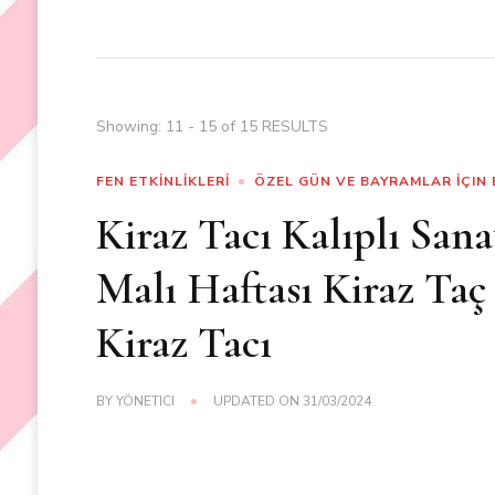
Showing: 11 - 15 of 15 RESULTS
FEN ETKİNLİKLERİ
ÖZEL GÜN VE BAYRAMLAR İÇIN 
Kiraz Tacı Kalıplı Sana
Malı Haftası Kiraz Taç
Kiraz Tacı
BY
YÖNETICI
UPDATED ON
31/03/2024