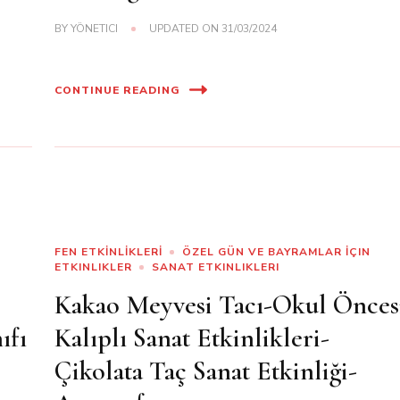
BY
YÖNETICI
UPDATED ON
31/03/2024
CONTINUE READING
FEN ETKİNLİKLERİ
ÖZEL GÜN VE BAYRAMLAR İÇIN
ETKINLIKLER
SANAT ETKINLIKLERI
Kakao Meyvesi Tacı-Okul Önces
ıfı
Kalıplı Sanat Etkinlikleri-
Çikolata Taç Sanat Etkinliği-