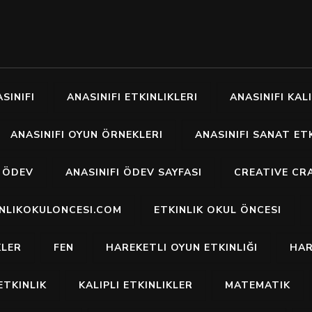
SINIFI
ANASINIFI ETKINLIKLERI
ANASINIFI KALI
ANASINIFI OYUN ÖRNEKLERI
ANASINIFI SANAT ETK
I ÖDEV
ANASINIFI ÖDEV SAYFASI
CREATIVE CR
INLIKOKULONCESI.COM
ETKINLIK OKUL ÖNCESI
KLER
FEN
HAREKETLI OYUN ETKINLIĞI
HAR
ETKINLIK
KALIPLI ETKINLIKLER
MATEMATIK