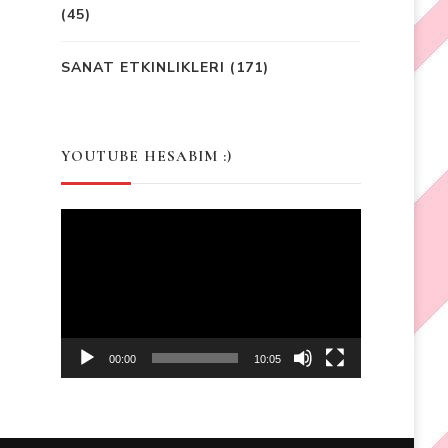
(45)
SANAT ETKINLIKLERI
(171)
YOUTUBE HESABIM :)
Video
Player
00:00
10:05