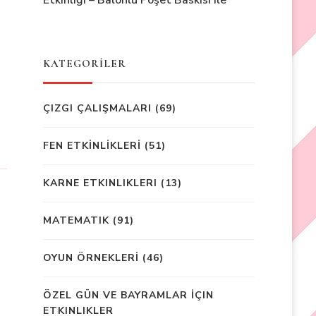
Etkinliği – Balonlu Poşet Baskısı ile
KATEGORİLER
ÇIZGI ÇALIŞMALARI
(69)
FEN ETKİNLİKLERİ
(51)
KARNE ETKINLIKLERI
(13)
MATEMATIK
(91)
OYUN ÖRNEKLERİ
(46)
ÖZEL GÜN VE BAYRAMLAR İÇIN
ETKINLIKLER