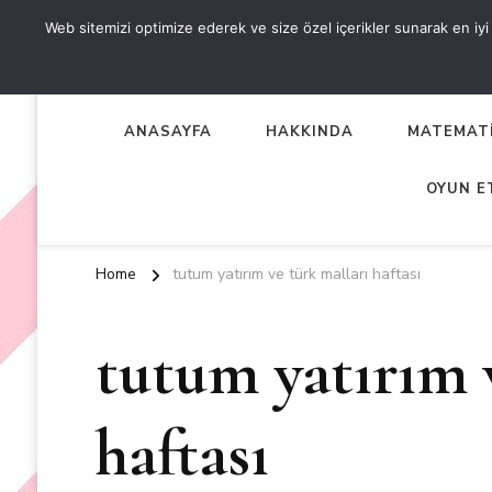
Web sitemizi optimize ederek ve size özel içerikler sunarak en iyi d
OKUL ÖNCESİ ETKİNLİKL
EN YENİ VE ÖZGÜN OKUL ÖNCESİ ETKİNLİKLERİ
ANASAYFA
HAKKINDA
MATEMATİ
OYUN E
Home
tutum yatırım ve türk malları haftası
tutum yatırım 
haftası