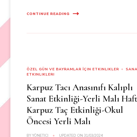
CONTINUE READING
ÖZEL GÜN VE BAYRAMLAR İÇIN ETKINLIKLER
SAN
ETKINLIKLERI
Karpuz Tacı Anasınıfı Kalıplı
Sanat Etkinliği-Yerli Malı Haft
Karpuz Taç Etkinliği-Okul
Öncesi Yerli Malı
BY
YÖNETICI
UPDATED ON
31/03/2024