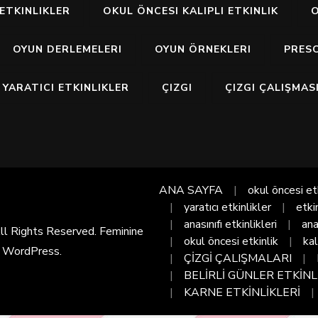
ETKINLIKLER
OKUL ÖNCESI KALIPLI ETKINLIK
O
OYUN DERLEMELERI
OYUN ÖRNEKLERI
PRES
YARATICI ETKINLIKLER
ÇIZGI
ÇIZGI ÇALIŞMAS
ANA SAYFA
okul öncesi et
yaratıcı etkinlikler
etki
anasınıfı etkinlikleri
ana
All Rights Reserved. Feminine
okul öncesi etkinlik
kal
y
WordPress
.
ÇİZGİ ÇALIŞMALARI
BELİRLİ GÜNLER ETKİNL
KARNE ETKİNLİKLERİ