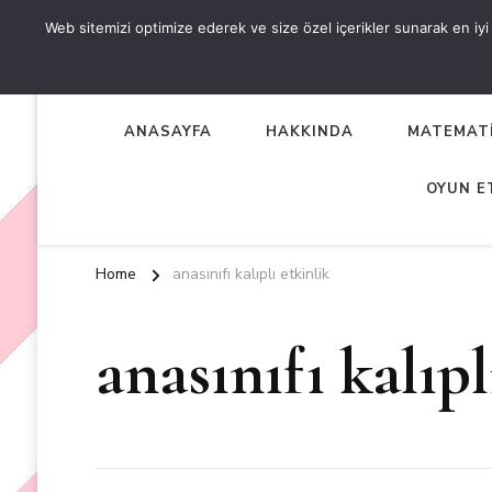
Web sitemizi optimize ederek ve size özel içerikler sunarak en iyi d
OKUL ÖNCESİ ETKİNLİKL
EN YENİ VE ÖZGÜN OKUL ÖNCESİ ETKİNLİKLERİ
ANASAYFA
HAKKINDA
MATEMATİ
OYUN E
Home
anasınıfı kalıplı etkinlik
anasınıfı kalıpl