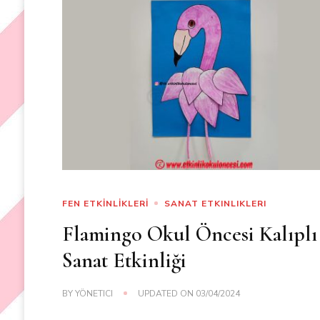
FEN ETKİNLİKLERİ
SANAT ETKINLIKLERI
Flamingo Okul Öncesi Kalıplı
Sanat Etkinliği
BY
YÖNETICI
UPDATED ON
03/04/2024