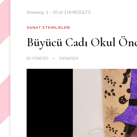
Showing: 1 - 10 of 118 RESULTS
SANAT ETKINLIKLERI
Büyücü Cadı Okul Önces
BY
YÖNETICI
30/04/2024