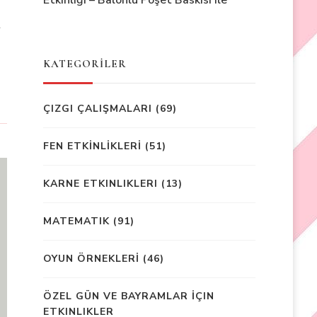
Etkinliği – Balonlu Poşet Baskısı ile
t
KATEGORİLER
ÇIZGI ÇALIŞMALARI
(69)
FEN ETKİNLİKLERİ
(51)
KARNE ETKINLIKLERI
(13)
MATEMATIK
(91)
OYUN ÖRNEKLERİ
(46)
ÖZEL GÜN VE BAYRAMLAR İÇIN
ETKINLIKLER