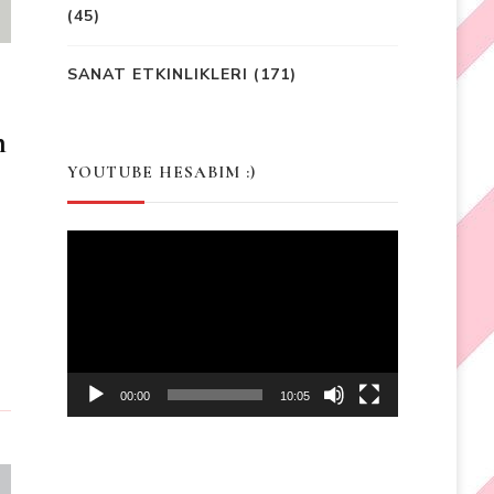
(45)
SANAT ETKINLIKLERI
(171)
n
YOUTUBE HESABIM :)
Video
Player
00:00
10:05