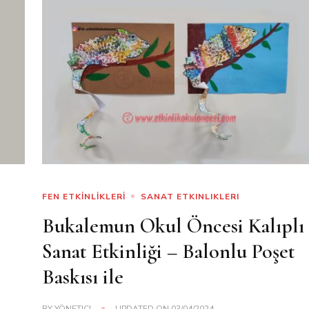
FEN ETKİNLİKLERİ
SANAT ETKINLIKLERI
Bukalemun Okul Öncesi Kalıplı
Sanat Etkinliği – Balonlu Poşet
Baskısı ile
BY
YÖNETICI
UPDATED ON
03/04/2024