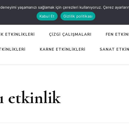
eneyimi yaşamanızı sağlamak için çerezleri kullanıyoruz. Çerez ayarlarınızı
ER
Kabul Et
Gizlilik politikası
K ETKİNLİKLERİ
ÇİZGİ ÇALIŞMALARI
FEN ETKİN
TKİNLİKLERİ
KARNE ETKİNLİKLERİ
SANAT ETKİN
ı etkinlik