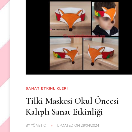
SANAT ETKINLIKLERI
Tilki Maskesi Okul Öncesi
Kalıplı Sanat Etkinliği
BY
YÖNETICI
UPDATED ON
29/04/2024