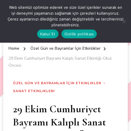
OKUL ÖNCESİ ETKİNLİKLER
Web sitemizi optimize ederek ve size özel içerikler sunarak en
iyi deneyimi yaşamanızı sağlamak için çerezleri kullanıyoruz.
EN YENİ VE ÖZGÜN OKUL ÖNCESİ ETKİNLİKLERİ
Çerez ayarlarınızı dilediğiniz zaman değiştirebilir ve tercihlerinizi
yönetebilirsiniz.
Kabul Et
Gizlilik politikası
Home
Özel Gün ve Bayramlar İçin Etkinlikler
29 Ekim Cumhuriyet Bayramı Kalıplı Sanat Etkinliği-Okul
Öncesi
ÖZEL GÜN VE BAYRAMLAR İÇIN ETKINLIKLER
SANAT ETKINLIKLERI
29 Ekim Cumhuriyet
Bayramı Kalıplı Sanat