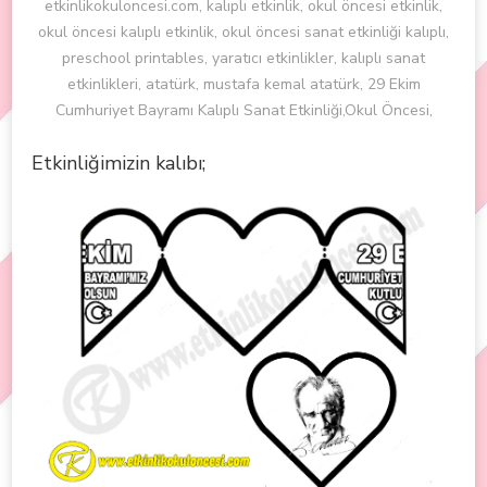
etkinlikokuloncesi.com, kalıplı etkinlik, okul öncesi etkinlik,
okul öncesi kalıplı etkinlik, okul öncesi sanat etkinliği kalıplı,
preschool printables, yaratıcı etkinlikler, kalıplı sanat
etkinlikleri, atatürk, mustafa kemal atatürk, 29 Ekim
Cumhuriyet Bayramı Kalıplı Sanat Etkinliği,Okul Öncesi,
Etkinliğimizin kalıbı;