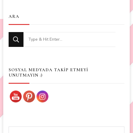
ARA
Looking
for
Something?
SOSYAL MEDYADA TAKİP ETMEYİ
UNUTMAYIN :)