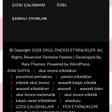
ÇIZGI ÇALIŞMASI
ÖZEL
ŞARKILI OYUNLAR
© Copyright 2026
OKUL ÖNCESİ ETKİNLİKLER
. All
Rights Reserved. Feminine Fashion | Developed By
Rara Themes
. Powered by
WordPress
.
ANA SAYFA
okul öncesi etkinlikler
preschool printables
yaratıcı etkinlikler
etkinlik okul öncesi
anasınıfı kalıplı etkinlik
anasınıfı etkinlikleri
anasınıfı
anasınıfı ödev
okul öncesi matematik
okul öncesi etkinlik
kalıplı sanat etkinlikleri
anaokulu
ÇİZGİ ÇALIŞMALARI
FEN ETKİNLİKLERİ