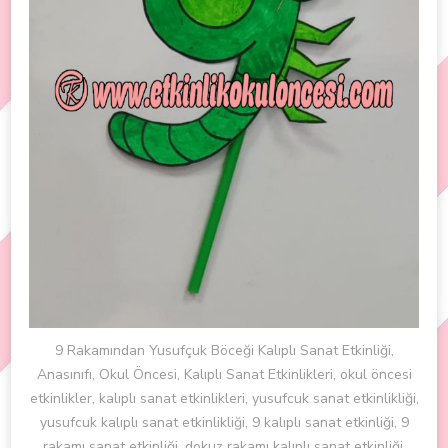
9 Rakamından Yusufçuk Böceği Kalıplı Sanat Etkinliği,
Anasınıfı, Okul Öncesi, Kalıplı Sanat Etkinlikleri, okul öncesi
etkinlikler, kalıplı sanat etkinlikleri, yusufcuk sanat etkinlikliği,
yusufcuk kalıplı sanat etkinlikliği, 9 kalıplı sanat etkinliği, 9
rakamı sanat etkinliği, dokuz rakamı kalıplı sanat etkinliği,