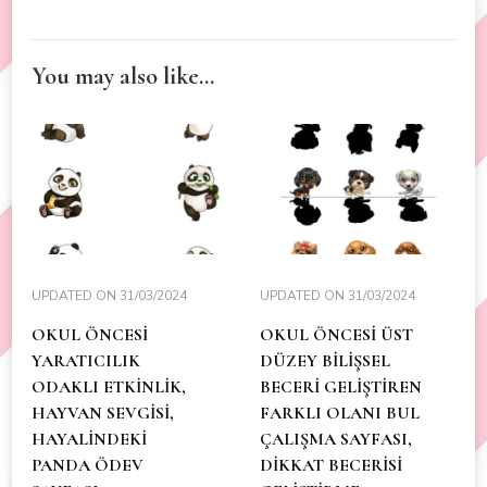
You may also like...
UPDATED ON
31/03/2024
UPDATED ON
31/03/2024
OKUL ÖNCESİ
OKUL ÖNCESİ ÜST
YARATICILIK
DÜZEY BİLİŞSEL
ODAKLI ETKİNLİK,
BECERİ GELİŞTİREN
HAYVAN SEVGİSİ,
FARKLI OLANI BUL
HAYALİNDEKİ
ÇALIŞMA SAYFASI,
PANDA ÖDEV
DİKKAT BECERİSİ