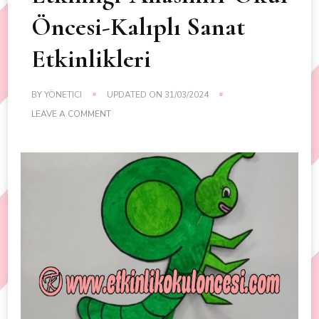
Öncesi-Kalıplı Sanat
Etkinlikleri
BY
YÖNETICI
UPDATED ON
31/03/2024
ON
LEAVE A COMMENT
9
RAKAMINDAN
YUSUFÇUK
BÖCEĞI
KALIPLI
SANAT
ETKINLIĞI-
ANASINIFI-
OKUL
ÖNCESI-
KALIPLI
SANAT
ETKINLIKLERI