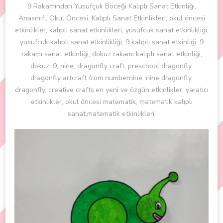
9 Rakamından Yusufçuk Böceği Kalıplı Sanat Etkinliği,
Anasınıfı, Okul Öncesi, Kalıplı Sanat Etkinlikleri, okul öncesi
etkinlikler, kalıplı sanat etkinlikleri, yusufcuk sanat etkinlikliği,
yusufcuk kalıplı sanat etkinlikliği, 9 kalıplı sanat etkinliği, 9
rakamı sanat etkinliği, dokuz rakamı kalıplı sanat etkinliği,
dokuz, 9, nine, dragonfly craft, preschool dragonfly,
dragonfly artcraft from numbernine, nine dragonfly,
dragonfly, creative crafts,en yeni ve özgün etkinlikler, yaratıcı
etkinlikler, okul öncesi matematik, matematik kalıplı
sanat,matematik etkinlikleri,