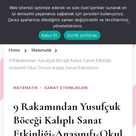
OKUL ÖNCESİ ETKİNLİKLER
Web sitemizi optimize ederek ve size özel içerikler sunarak en
iyi deneyimi yaşamanızı sağlamak için çerezleri kullanıyoruz.
EN YENİ VE ÖZGÜN OKUL ÖNCESİ ETKİNLİKLERİ
Çerez ayarlarınızı dilediğiniz zaman değiştirebilir ve tercihlerinizi
yönetebilirsiniz.
Kabul Et
Gizlilik politikası
Home
Matematik
9 Rakamından Yusufçuk Böceği Kalıplı Sanat Etkinliği-
Anasınıfı-Okul Öncesi-Kalıplı Sanat Etkinlikleri
MATEMATIK
SANAT ETKINLIKLERI
9 Rakamından Yusufçuk
Böceği Kalıplı Sanat
Etkinliği-Anasınıfı-Okul