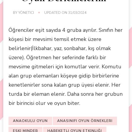
BY
YÖNETICI
UPDATED ON
31/03/2024
Öğrenciler eşit sayıda 4 gruba ayrılır. Sınıfın her
köşesi bir mevsimi temsil etmek üzere
belirlenir(İlkbahar, yaz, sonbahar, kış olmak
üzere). Öğretmen her seferinde farklı bir
mevsime gitmeleri için komutlar verir. Komutu
alan grup elemanları köşeye gidip birbirlerine
kenetlenirler sona kalan grup üyesi elenir. Her
turda bir eleman elenir. Daha sonra her grubun
bir birincisi olur ve oyun biter.
ANAOKULU OYUN
ANASINIFI OYUN ÖRNEKLERI
ESKI MINDER
HAREKETLI OYUN ETKINLIĞI