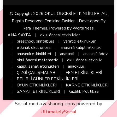
© Copyright 2026
OKUL ÖNCESİ ETKİNLİKLER
. All
Rights Reserved. Feminine Fashion | Developed By
Rara Themes
. Powered by
WordPress
.
ANA SAYFA
okul öncesi etkinlikler
preschool printables
yaratıcı etkinlikler
etkinlik okul öncesi
anasınıfı kalıplı etkinlik
anasınıfı etkinlikleri
anasınıfı
anasınıfı ödev
okul öncesi matematik
okul öncesi etkinlik
kalıplı sanat etkinlikleri
anaokulu
ÇİZGİ ÇALIŞMALARI
FEN ETKİNLİKLERİ
BELİRLİ GÜNLER ETKİNLİKLERİ
OYUN ETKİNLİKLERİ
KARNE ETKİNLİKLERİ
SANAT ETKİNLİKLERİ
Gizlilik Politikası
Social media & sharing icons powered by
UltimatelySocial