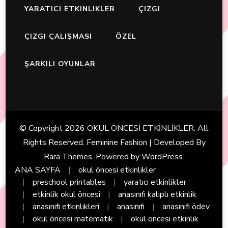
YARATICI ETKINLIKLER
ÇIZGI
ÇIZGI ÇALIŞMASI
ÖZEL
ŞARKILI OYUNLAR
© Copyright 2026
OKUL ÖNCESİ ETKİNLİKLER
. All
Rights Reserved. Feminine Fashion | Developed By
Rara Themes
. Powered by
WordPress
.
ANA SAYFA
okul öncesi etkinlikler
preschool printables
yaratıcı etkinlikler
etkinlik okul öncesi
anasınıfı kalıplı etkinlik
anasınıfı etkinlikleri
anasınıfı
anasınıfı ödev
okul öncesi matematik
okul öncesi etkinlik