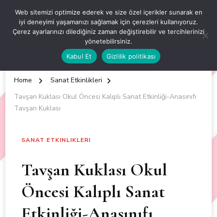
OKUL ÖNCESİ ETKİNLİKLER
Web sitemizi optimize ederek ve size özel içerikler sunarak en
iyi deneyimi yaşamanızı sağlamak için çerezleri kullanıyoruz.
EN YENİ VE ÖZGÜN OKUL ÖNCESİ ETKİNLİKLERİ
Çerez ayarlarınızı dilediğiniz zaman değiştirebilir ve tercihlerinizi
yönetebilirsiniz.
Kabul Et
Gizlilik politikası
Home
Sanat Etkinlikleri
Tavşan Kuklası Okul Öncesi Kalıplı Sanat Etkinliği-Anasınıfı
Tavşan Kuklası
SANAT ETKINLIKLERI
Tavşan Kuklası Okul
Öncesi Kalıplı Sanat
Etkinliği-Anasınıfı