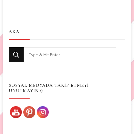
ARA
Looking
for
Something?
SOSYAL MEDYADA TAKİP ETMEYİ
UNUTMAYIN :)