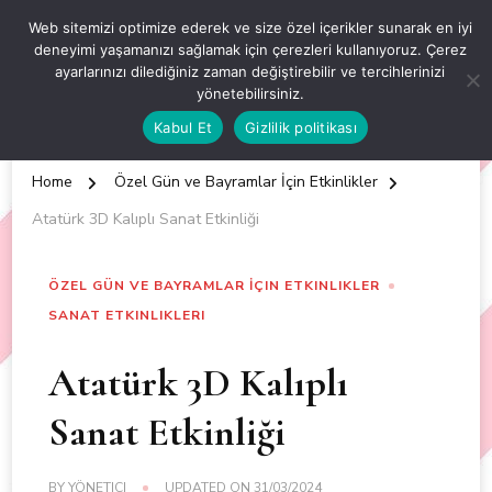
OKUL ÖNCESİ ETKİNLİKLER
Web sitemizi optimize ederek ve size özel içerikler sunarak en iyi
deneyimi yaşamanızı sağlamak için çerezleri kullanıyoruz. Çerez
EN YENİ VE ÖZGÜN OKUL ÖNCESİ ETKİNLİKLERİ
ayarlarınızı dilediğiniz zaman değiştirebilir ve tercihlerinizi
yönetebilirsiniz.
Kabul Et
Gizlilik politikası
Home
Özel Gün ve Bayramlar İçin Etkinlikler
Atatürk 3D Kalıplı Sanat Etkinliği
ÖZEL GÜN VE BAYRAMLAR İÇIN ETKINLIKLER
SANAT ETKINLIKLERI
Atatürk 3D Kalıplı
Sanat Etkinliği
BY
YÖNETICI
UPDATED ON
31/03/2024