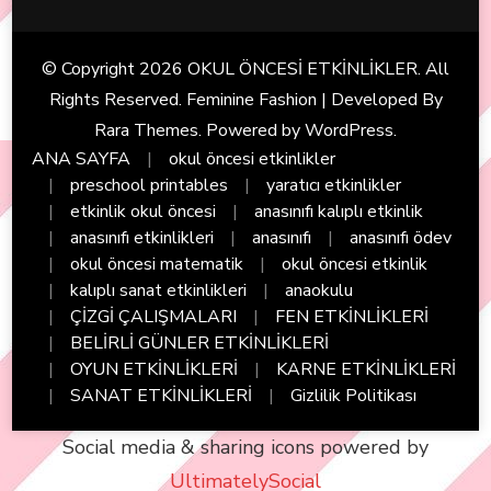
© Copyright 2026
OKUL ÖNCESİ ETKİNLİKLER
. All
Rights Reserved. Feminine Fashion | Developed By
Rara Themes
. Powered by
WordPress
.
ANA SAYFA
okul öncesi etkinlikler
preschool printables
yaratıcı etkinlikler
etkinlik okul öncesi
anasınıfı kalıplı etkinlik
anasınıfı etkinlikleri
anasınıfı
anasınıfı ödev
okul öncesi matematik
okul öncesi etkinlik
kalıplı sanat etkinlikleri
anaokulu
ÇİZGİ ÇALIŞMALARI
FEN ETKİNLİKLERİ
BELİRLİ GÜNLER ETKİNLİKLERİ
OYUN ETKİNLİKLERİ
KARNE ETKİNLİKLERİ
SANAT ETKİNLİKLERİ
Gizlilik Politikası
Social media & sharing icons powered by
UltimatelySocial