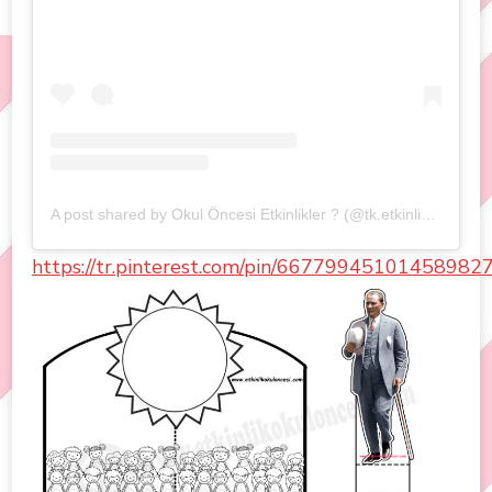
A post shared by Okul Öncesi Etkinlikler ? (@tk.etkinlikokuloncesi)
https://tr.pinterest.com/pin/667799451014589827