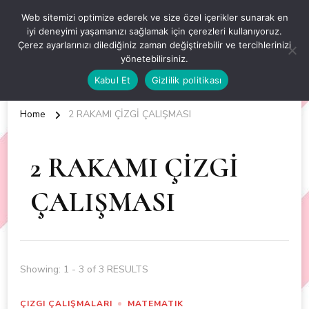
OKUL ÖNCESİ ETKİNLİKLER
Web sitemizi optimize ederek ve size özel içerikler sunarak en
iyi deneyimi yaşamanızı sağlamak için çerezleri kullanıyoruz.
EN YENİ VE ÖZGÜN OKUL ÖNCESİ ETKİNLİKLERİ
Çerez ayarlarınızı dilediğiniz zaman değiştirebilir ve tercihlerinizi
yönetebilirsiniz.
Kabul Et
Gizlilik politikası
Home
2 RAKAMI ÇİZGİ ÇALIŞMASI
2 RAKAMI ÇİZGİ
ÇALIŞMASI
Showing: 1 - 3 of 3 RESULTS
ÇIZGI ÇALIŞMALARI
MATEMATIK