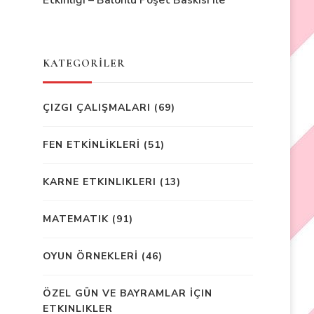
Etkinliği – Balonlu Poşet Baskısı ile
KATEGORİLER
ÇIZGI ÇALIŞMALARI
(69)
FEN ETKİNLİKLERİ
(51)
KARNE ETKINLIKLERI
(13)
MATEMATIK
(91)
OYUN ÖRNEKLERİ
(46)
ÖZEL GÜN VE BAYRAMLAR İÇIN
ETKINLIKLER