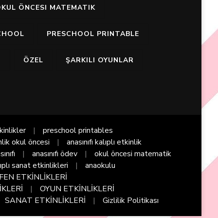
KUL ÖNCESI MATEMATIK
CHOOL
PRESCHOOL PRINTABLE
I
ÖZEL
ŞARKILI OYUNLAR
kinlikler
preschool printables
nlik okul öncesi
anasınıfı kalıplı etkinlik
sınıfı
anasınıfı ödev
okul öncesi matematik
ıplı sanat etkinlikleri
anaokulu
FEN ETKİNLİKLERİ
İKLERİ
OYUN ETKİNLİKLERİ
SANAT ETKİNLİKLERİ
Gizlilik Politikası