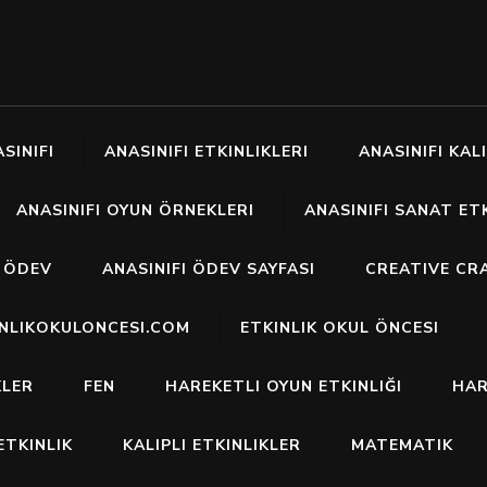
SINIFI
ANASINIFI ETKINLIKLERI
ANASINIFI KALI
ANASINIFI OYUN ÖRNEKLERI
ANASINIFI SANAT ETK
I ÖDEV
ANASINIFI ÖDEV SAYFASI
CREATIVE CR
INLIKOKULONCESI.COM
ETKINLIK OKUL ÖNCESI
KLER
FEN
HAREKETLI OYUN ETKINLIĞI
HAR
ETKINLIK
KALIPLI ETKINLIKLER
MATEMATIK