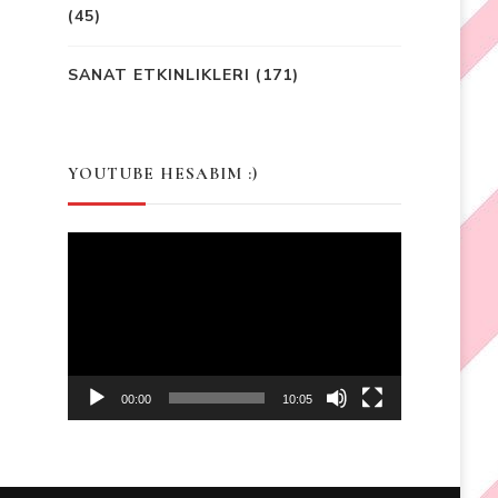
(45)
SANAT ETKINLIKLERI
(171)
YOUTUBE HESABIM :)
Video
Player
00:00
10:05