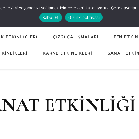
eneyimi yaşamanızı sağlamak için çerezleri kullanıyoruz. Çerez ayarlarınızı
ER
Kabul Et
Gizlilik politikası
K ETKİNLİKLERİ
ÇİZGİ ÇALIŞMALARI
FEN ETKİN
TKİNLİKLERİ
KARNE ETKİNLİKLERİ
SANAT ETKİN
ANAT ETKİNLİĞİ