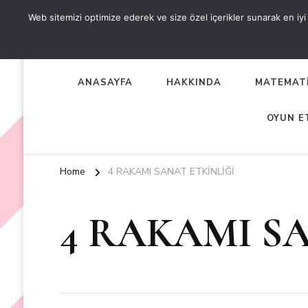
Web sitemizi optimize ederek ve size özel içerikler sunarak en iyi d
OKUL ÖNCESİ ETKİNLİKL
EN YENİ VE ÖZGÜN OKUL ÖNCESİ ETKİNLİKLERİ
ANASAYFA
HAKKINDA
MATEMATİ
OYUN E
Home
4 RAKAMI SANAT ETKİNLİĞİ
4 RAKAMI S