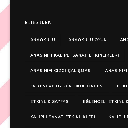
ETIKETLER
ANAOKULU
ANAOKULU OYUN
ANA
ANASINIFI KALIPLI SANAT ETKINLIKLERI
ANASINIFI ÇIZGI ÇALIŞMASI
ANASINIF
EN YENI VE ÖZGÜN OKUL ÖNCESI
ETK
ETKINLIK SAYFASI
EĞLENCELI ETKINLI
KALIPLI SANAT ETKİNLİKLERİ
KALIPLI 