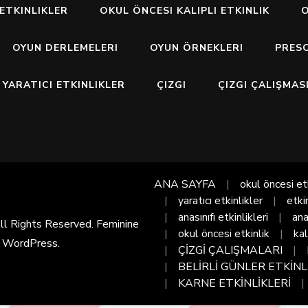
ETKINLIKLER
OKUL ÖNCESI KALIPLI ETKINLIK
O
OYUN DERLEMELERI
OYUN ÖRNEKLERI
PRES
YARATICI ETKINLIKLER
ÇIZGI
ÇIZGI ÇALIŞMAS
ANA SAYFA
okul öncesi et
yaratıcı etkinlikler
etki
anasınıfı etkinlikleri
ana
All Rights Reserved. Feminine
okul öncesi etkinlik
kal
y
WordPress
.
ÇİZGİ ÇALIŞMALARI
BELİRLİ GÜNLER ETKİNL
KARNE ETKİNLİKLERİ