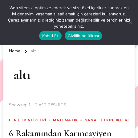
OKUL ÖNCESİ ETKİNLİKLER
Web sitemizi optimize ederek ve size özel içerikler sunarak en
iyi deneyimi yaşamanızı sağlamak için çerezleri kullanıyoruz.
EN YENİ VE ÖZGÜN OKUL ÖNCESİ ETKİNLİKLERİ
Çerez ayarlarınızı dilediğiniz zaman değiştirebilir ve tercihlerinizi
yönetebilirsiniz.
Kabul Et
Gizlilik politikası
Home
altı
altı
Showing: 1 - 2 of 2 RESULTS
FEN ETKİNLİKLERİ
MATEMATIK
SANAT ETKINLIKLERI
6 Rakamından Karıncayiyen