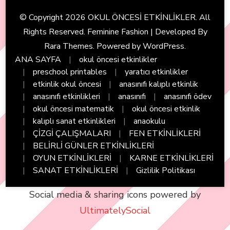
© Copyright 2026
OKUL ÖNCESİ ETKİNLİKLER
. All
Rights Reserved. Feminine Fashion | Developed By
Rara Themes
. Powered by
WordPress
.
ANA SAYFA
okul öncesi etkinlikler
preschool printables
yaratıcı etkinlikler
etkinlik okul öncesi
anasınıfı kalıplı etkinlik
anasınıfı etkinlikleri
anasınıfı
anasınıfı ödev
okul öncesi matematik
okul öncesi etkinlik
kalıplı sanat etkinlikleri
anaokulu
ÇİZGİ ÇALIŞMALARI
FEN ETKİNLİKLERİ
BELİRLİ GÜNLER ETKİNLİKLERİ
OYUN ETKİNLİKLERİ
KARNE ETKİNLİKLERİ
SANAT ETKİNLİKLERİ
Gizlilik Politikası
Social media & sharing icons powered by
UltimatelySocial