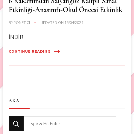
6 Rakamından Salyangoz Kalıplı Sanat
Etkinliği-Anasınıfı-Okul Öncesi Etkinlik
BY
YÖNETICI
UPDATED ON
15/04/2024
İNDİR
CONTINUE READING
ARA
Looking
for