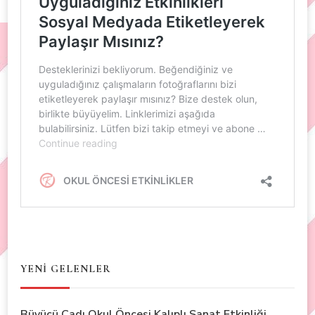
YENİ GELENLER
Büyücü Cadı Okul Öncesi Kalıplı Sanat Etkinliği