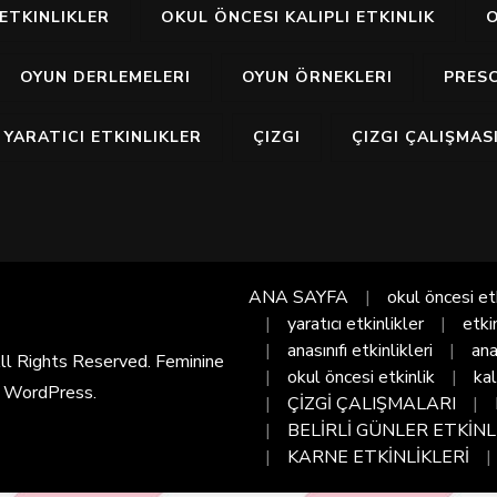
ETKINLIKLER
OKUL ÖNCESI KALIPLI ETKINLIK
O
OYUN DERLEMELERI
OYUN ÖRNEKLERI
PRES
YARATICI ETKINLIKLER
ÇIZGI
ÇIZGI ÇALIŞMAS
ANA SAYFA
okul öncesi et
yaratıcı etkinlikler
etki
anasınıfı etkinlikleri
ana
All Rights Reserved. Feminine
okul öncesi etkinlik
kal
y
WordPress
.
ÇİZGİ ÇALIŞMALARI
BELİRLİ GÜNLER ETKİNL
KARNE ETKİNLİKLERİ