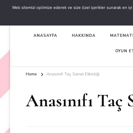
Web sitemizi optimize ederek ve size özel içerikler sunarak en iyi d
OKUL ÖNCESİ ETKİNLİKL
EN YENİ VE ÖZGÜN OKUL ÖNCESİ ETKİNLİKLERİ
ANASAYFA
HAKKINDA
MATEMATİ
OYUN E
Home
Anasınıfı Taç Sanat Etkinliği
Anasınıfı Taç S