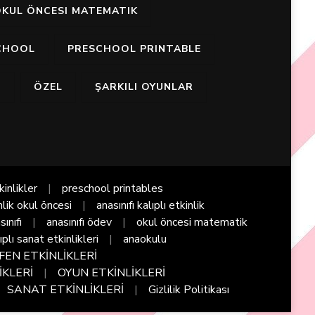
KUL ÖNCESI MATEMATIK
CHOOL
PRESCHOOL PRINTABLE
I
ÖZEL
ŞARKILI OYUNLAR
kinlikler
preschool printables
nlik okul öncesi
anasınıfı kalıplı etkinlik
sınıfı
anasınıfı ödev
okul öncesi matematik
ıplı sanat etkinlikleri
anaokulu
FEN ETKİNLİKLERİ
İKLERİ
OYUN ETKİNLİKLERİ
SANAT ETKİNLİKLERİ
Gizlilik Politikası