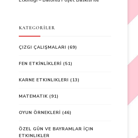
Etkinliği – Balonlu Poşet Baskısı ile
KATEGORİLER
ÇIZGI ÇALIŞMALARI
(69)
FEN ETKİNLİKLERİ
(51)
KARNE ETKINLIKLERI
(13)
MATEMATIK
(91)
OYUN ÖRNEKLERİ
(46)
ÖZEL GÜN VE BAYRAMLAR İÇIN
ETKINLIKLER