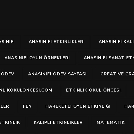
SINIFI
ANASINIFI ETKINLIKLERI
ANASINIFI KALI
ANASINIFI OYUN ÖRNEKLERI
ANASINIFI SANAT ETK
I ÖDEV
ANASINIFI ÖDEV SAYFASI
CREATIVE CR
INLIKOKULONCESI.COM
ETKINLIK OKUL ÖNCESI
KLER
FEN
HAREKETLI OYUN ETKINLIĞI
HAR
ETKINLIK
KALIPLI ETKINLIKLER
MATEMATIK