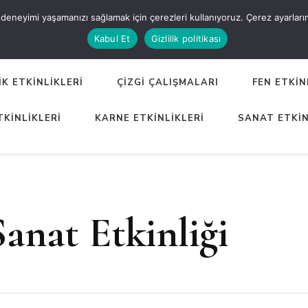
eneyimi yaşamanızı sağlamak için çerezleri kullanıyoruz. Çerez ayarlarınızı
ER
Kabul Et
Gizlilik politikası
K ETKİNLİKLERİ
ÇİZGİ ÇALIŞMALARI
FEN ETKİN
TKİNLİKLERİ
KARNE ETKİNLİKLERİ
SANAT ETKİN
anat Etkinliği