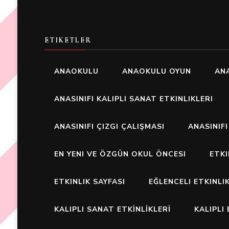
ETIKETLER
ANAOKULU
ANAOKULU OYUN
ANA
ANASINIFI KALIPLI SANAT ETKINLIKLERI
ANASINIFI ÇIZGI ÇALIŞMASI
ANASINIF
EN YENI VE ÖZGÜN OKUL ÖNCESI
ETK
ETKINLIK SAYFASI
EĞLENCELI ETKINLI
KALIPLI SANAT ETKİNLİKLERİ
KALIPLI 