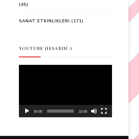
(45)
SANAT ETKINLIKLERI
(171)
YOUTUBE HESABIM :)
Video
Player
00:00
10:05