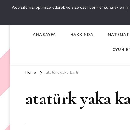
Web sitemizi optimize ederek ve size özel içerikler sunarak en iyi d
OKUL ÖNCESİ ETKİNLİKL
EN YENİ VE ÖZGÜN OKUL ÖNCESİ ETKİNLİKLERİ
ANASAYFA
HAKKINDA
MATEMATİ
OYUN E
Home
atatürk yaka kartı
atatürk yaka ka