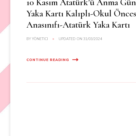
10 Kasım Atatürk’ü Anma Gü
Yaka Kartı Kalıplı-Okul Önces
Anasınıfı-Atatürk Yaka Kartı
BY
YÖNETICI
UPDATED ON
31/03/2024
CONTINUE READING