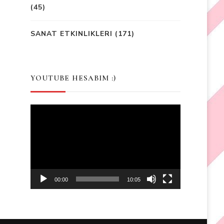
(45)
SANAT ETKINLIKLERI
(171)
YOUTUBE HESABIM :)
Video
Player
00:00
10:05