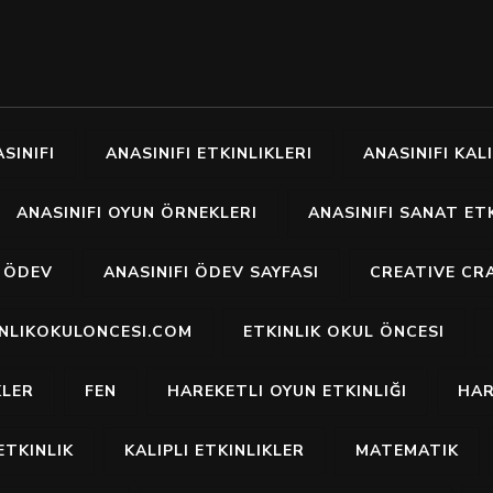
SINIFI
ANASINIFI ETKINLIKLERI
ANASINIFI KALI
ANASINIFI OYUN ÖRNEKLERI
ANASINIFI SANAT ETK
I ÖDEV
ANASINIFI ÖDEV SAYFASI
CREATIVE CR
INLIKOKULONCESI.COM
ETKINLIK OKUL ÖNCESI
KLER
FEN
HAREKETLI OYUN ETKINLIĞI
HAR
ETKINLIK
KALIPLI ETKINLIKLER
MATEMATIK