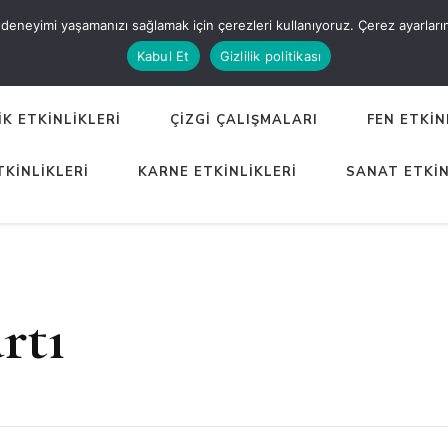
eneyimi yaşamanızı sağlamak için çerezleri kullanıyoruz. Çerez ayarlarınızı
ER
Kabul Et
Gizlilik politikası
K ETKİNLİKLERİ
ÇİZGİ ÇALIŞMALARI
FEN ETKİN
TKİNLİKLERİ
KARNE ETKİNLİKLERİ
SANAT ETKİN
rtı