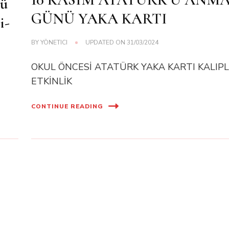
nü
GÜNÜ YAKA KARTI
i-
BY
YÖNETICI
UPDATED ON
31/03/2024
OKUL ÖNCESİ ATATÜRK YAKA KARTI KALIPL
ETKİNLİK
CONTINUE READING