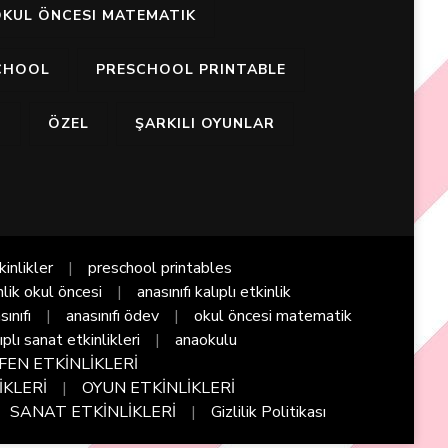
KUL ÖNCESI MATEMATIK
CHOOL
PRESCHOOL PRINTABLE
I
ÖZEL
ŞARKILI OYUNLAR
kinlikler
preschool printables
nlik okul öncesi
anasınıfı kalıplı etkinlik
sınıfı
anasınıfı ödev
okul öncesi matematik
ıplı sanat etkinlikleri
anaokulu
FEN ETKİNLİKLERİ
İKLERİ
OYUN ETKİNLİKLERİ
SANAT ETKİNLİKLERİ
Gizlilik Politikası