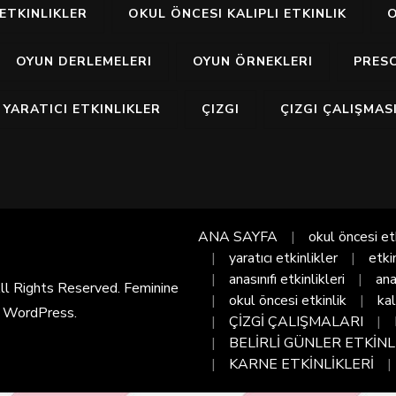
ETKINLIKLER
OKUL ÖNCESI KALIPLI ETKINLIK
O
OYUN DERLEMELERI
OYUN ÖRNEKLERI
PRES
YARATICI ETKINLIKLER
ÇIZGI
ÇIZGI ÇALIŞMAS
ANA SAYFA
okul öncesi et
yaratıcı etkinlikler
etki
anasınıfı etkinlikleri
ana
All Rights Reserved. Feminine
okul öncesi etkinlik
kal
y
WordPress
.
ÇİZGİ ÇALIŞMALARI
BELİRLİ GÜNLER ETKİNL
KARNE ETKİNLİKLERİ