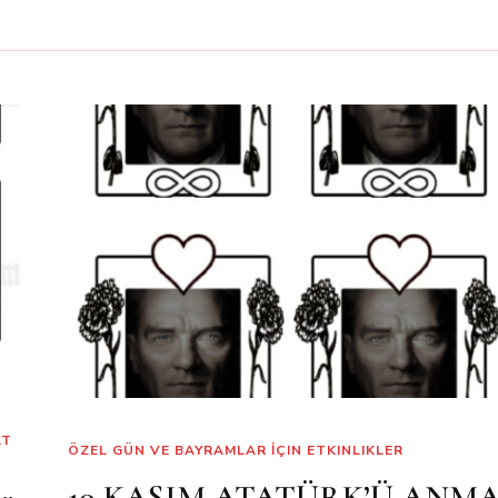
AT
ÖZEL GÜN VE BAYRAMLAR İÇIN ETKINLIKLER
10 KASIM ATATÜRK’Ü ANM