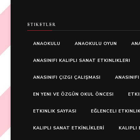
ETIKETLER
ANAOKULU
ANAOKULU OYUN
ANA
ANASINIFI KALIPLI SANAT ETKINLIKLERI
ANASINIFI ÇIZGI ÇALIŞMASI
ANASINIF
EN YENI VE ÖZGÜN OKUL ÖNCESI
ETK
ETKINLIK SAYFASI
EĞLENCELI ETKINLI
KALIPLI SANAT ETKİNLİKLERİ
KALIPLI 