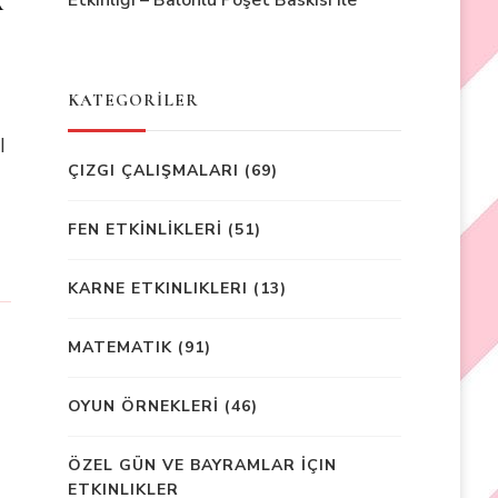
Etkinliği – Balonlu Poşet Baskısı ile
KATEGORİLER
I
ÇIZGI ÇALIŞMALARI
(69)
FEN ETKİNLİKLERİ
(51)
KARNE ETKINLIKLERI
(13)
MATEMATIK
(91)
OYUN ÖRNEKLERİ
(46)
ÖZEL GÜN VE BAYRAMLAR İÇIN
ETKINLIKLER