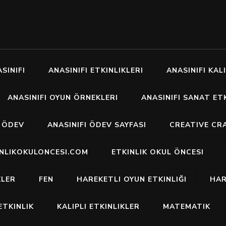
SINIFI
ANASINIFI ETKINLIKLERI
ANASINIFI KALI
ANASINIFI OYUN ÖRNEKLERI
ANASINIFI SANAT ETK
I ÖDEV
ANASINIFI ÖDEV SAYFASI
CREATIVE CR
INLIKOKULONCESI.COM
ETKINLIK OKUL ÖNCESI
KLER
FEN
HAREKETLI OYUN ETKINLIĞI
HAR
ETKINLIK
KALIPLI ETKINLIKLER
MATEMATIK