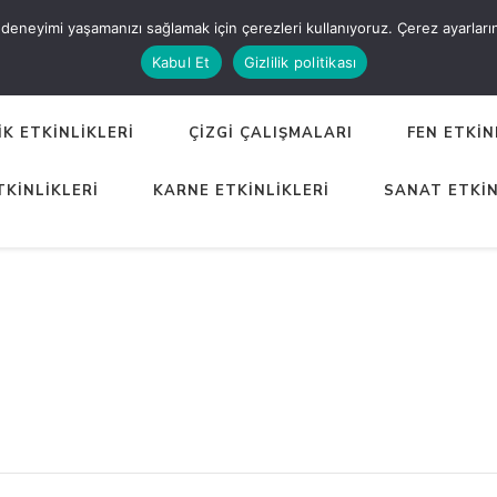
eneyimi yaşamanızı sağlamak için çerezleri kullanıyoruz. Çerez ayarlarınızı
ER
Kabul Et
Gizlilik politikası
K ETKİNLİKLERİ
ÇİZGİ ÇALIŞMALARI
FEN ETKİN
TKİNLİKLERİ
KARNE ETKİNLİKLERİ
SANAT ETKİN