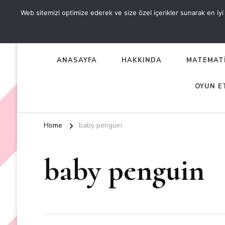
Web sitemizi optimize ederek ve size özel içerikler sunarak en iyi d
OKUL ÖNCESİ ETKİNLİKL
EN YENİ VE ÖZGÜN OKUL ÖNCESİ ETKİNLİKLERİ
ANASAYFA
HAKKINDA
MATEMATİ
OYUN E
Home
baby penguin
baby penguin