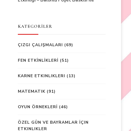
Etkinliği – Balonlu Poşet Baskısı ile
KATEGORİLER
ÇIZGI ÇALIŞMALARI
(69)
FEN ETKİNLİKLERİ
(51)
KARNE ETKINLIKLERI
(13)
MATEMATIK
(91)
OYUN ÖRNEKLERİ
(46)
ÖZEL GÜN VE BAYRAMLAR İÇIN
ETKINLIKLER