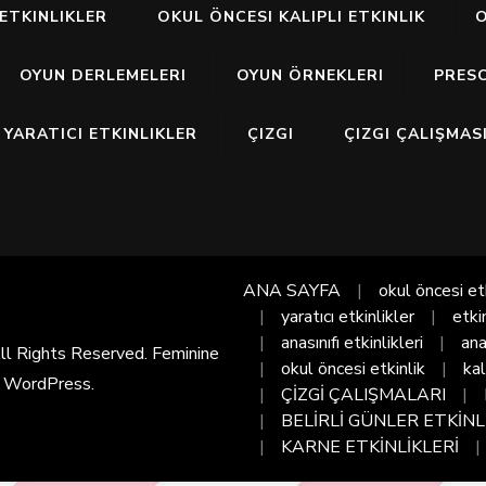
ETKINLIKLER
OKUL ÖNCESI KALIPLI ETKINLIK
O
OYUN DERLEMELERI
OYUN ÖRNEKLERI
PRES
YARATICI ETKINLIKLER
ÇIZGI
ÇIZGI ÇALIŞMAS
ANA SAYFA
okul öncesi et
yaratıcı etkinlikler
etki
anasınıfı etkinlikleri
ana
All Rights Reserved. Feminine
okul öncesi etkinlik
kal
y
WordPress
.
ÇİZGİ ÇALIŞMALARI
BELİRLİ GÜNLER ETKİNL
KARNE ETKİNLİKLERİ