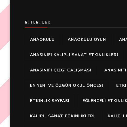
ETIKETLER
ANAOKULU
ANAOKULU OYUN
ANA
ANASINIFI KALIPLI SANAT ETKINLIKLERI
ANASINIFI ÇIZGI ÇALIŞMASI
ANASINIF
EN YENI VE ÖZGÜN OKUL ÖNCESI
ETK
ETKINLIK SAYFASI
EĞLENCELI ETKINLI
KALIPLI SANAT ETKİNLİKLERİ
KALIPLI 