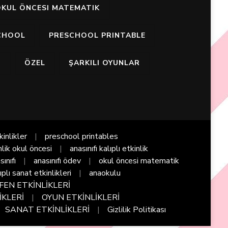
KUL ÖNCESI MATEMATIK
CHOOL
PRESCHOOL PRINTABLE
I
ÖZEL
ŞARKILI OYUNLAR
kinlikler
preschool printables
nlik okul öncesi
anasınıfı kalıplı etkinlik
sınıfı
anasınıfı ödev
okul öncesi matematik
ıplı sanat etkinlikleri
anaokulu
FEN ETKİNLİKLERİ
İKLERİ
OYUN ETKİNLİKLERİ
SANAT ETKİNLİKLERİ
Gizlilik Politikası