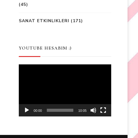
(45)
SANAT ETKINLIKLERI
(171)
YOUTUBE HESABIM :)
Video
Player
00:00
10:05