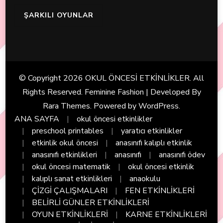
ŞARKILI OYUNLAR
© Copyright 2026
OKUL ÖNCESİ ETKİNLİKLER
. All
Rights Reserved. Feminine Fashion | Developed By
Rara Themes
. Powered by
WordPress
.
ANA SAYFA
okul öncesi etkinlikler
preschool printables
yaratıcı etkinlikler
etkinlik okul öncesi
anasınıfı kalıplı etkinlik
anasınıfı etkinlikleri
anasınıfı
anasınıfı ödev
okul öncesi matematik
okul öncesi etkinlik
kalıplı sanat etkinlikleri
anaokulu
ÇİZGİ ÇALIŞMALARI
FEN ETKİNLİKLERİ
BELİRLİ GÜNLER ETKİNLİKLERİ
OYUN ETKİNLİKLERİ
KARNE ETKİNLİKLERİ