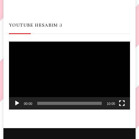
YOUTUBE HESABIM :)
Video
Player
00:00
10:05