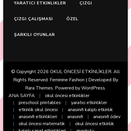
YARATICI ETKINLIKLER
ÇIZGI
ÇIZGI ÇALIŞMASI
ÖZEL
ŞARKILI OYUNLAR
© Copyright 2026
OKUL ÖNCESİ ETKİNLİKLER
. All
Rights Reserved. Feminine Fashion | Developed By
Rara Themes
. Powered by
WordPress
.
ANA SAYFA
okul öncesi etkinlikler
preschool printables
yaratıcı etkinlikler
etkinlik okul öncesi
anasınıfı kalıplı etkinlik
anasınıfı etkinlikleri
anasınıfı
anasınıfı ödev
okul öncesi matematik
okul öncesi etkinlik
kalıplı sanat etkinlikleri
anaokulu