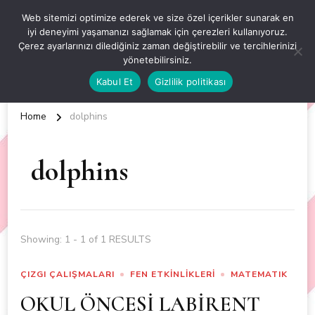
OKUL ÖNCESİ ETKİNLİKLER
Web sitemizi optimize ederek ve size özel içerikler sunarak en
iyi deneyimi yaşamanızı sağlamak için çerezleri kullanıyoruz.
EN YENİ VE ÖZGÜN OKUL ÖNCESİ ETKİNLİKLERİ
Çerez ayarlarınızı dilediğiniz zaman değiştirebilir ve tercihlerinizi
yönetebilirsiniz.
Kabul Et
Gizlilik politikası
Home
dolphins
dolphins
Showing: 1 - 1 of 1 RESULTS
ÇIZGI ÇALIŞMALARI
FEN ETKİNLİKLERİ
MATEMATIK
OKUL ÖNCESİ LABİRENT