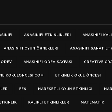
SINIFI
ANASINIFI ETKINLIKLERI
ANASINIFI KALI
ANASINIFI OYUN ÖRNEKLERI
ANASINIFI SANAT ETK
I ÖDEV
ANASINIFI ÖDEV SAYFASI
CREATIVE CR
INLIKOKULONCESI.COM
ETKINLIK OKUL ÖNCESI
KLER
FEN
HAREKETLI OYUN ETKINLIĞI
HAR
ETKINLIK
KALIPLI ETKINLIKLER
MATEMATIK