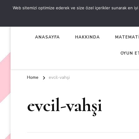
Web sitemizi optimize ederek ve size özel içerikler sunarak en iyi d
OKUL ÖNCESİ ETKİNLİKL
EN YENİ VE ÖZGÜN OKUL ÖNCESİ ETKİNLİKLERİ
ANASAYFA
HAKKINDA
MATEMATİ
OYUN E
Home
evcil-vahşi
evcil-vahşi