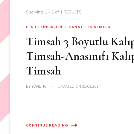
Showing: 1 - 1 of 1 RESULTS
FEN ETKİNLİKLERİ
SANAT ETKINLIKLERI
Timsah 3 Boyutlu Kalıp
Timsah-Anasınıfı Kalı
Timsah
BY
YÖNETICI
UPDATED ON
31/03/2024
CONTINUE READING