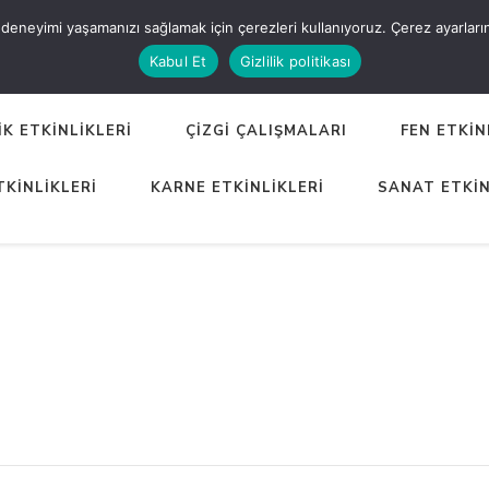
eneyimi yaşamanızı sağlamak için çerezleri kullanıyoruz. Çerez ayarlarınızı
ER
Kabul Et
Gizlilik politikası
K ETKİNLİKLERİ
ÇİZGİ ÇALIŞMALARI
FEN ETKİN
TKİNLİKLERİ
KARNE ETKİNLİKLERİ
SANAT ETKİN