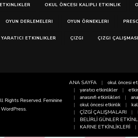
ETKINLIKLER
OKUL ÖNCESI KALIPLI ETKINLIK
O
OYUN DERLEMELERI
OYUN ÖRNEKLERI
PRES
YARATICI ETKINLIKLER
ÇIZGI
ÇIZGI ÇALIŞMAS
ANA SAYFA
okul öncesi et
yaratıcı etkinlikler
etki
anasınıfı etkinlikleri
ana
All Rights Reserved. Feminine
okul öncesi etkinlik
kal
y
WordPress
.
ÇİZGİ ÇALIŞMALARI
BELİRLİ GÜNLER ETKİNL
KARNE ETKİNLİKLERİ