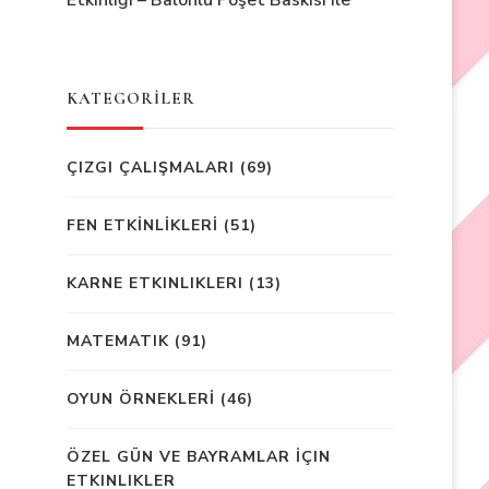
Etkinliği – Balonlu Poşet Baskısı ile
KATEGORİLER
ÇIZGI ÇALIŞMALARI
(69)
FEN ETKİNLİKLERİ
(51)
KARNE ETKINLIKLERI
(13)
MATEMATIK
(91)
OYUN ÖRNEKLERİ
(46)
ÖZEL GÜN VE BAYRAMLAR İÇIN
ETKINLIKLER