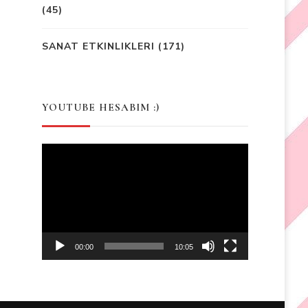
(45)
SANAT ETKINLIKLERI
(171)
YOUTUBE HESABIM :)
Video
Player
00:00
10:05