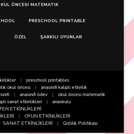
KUL ÖNCESI MATEMATIK
CHOOL
PRESCHOOL PRINTABLE
I
ÖZEL
ŞARKILI OYUNLAR
kinlikler
preschool printables
nlik okul öncesi
anasınıfı kalıplı etkinlik
sınıfı
anasınıfı ödev
okul öncesi matematik
ıplı sanat etkinlikleri
anaokulu
FEN ETKİNLİKLERİ
İKLERİ
OYUN ETKİNLİKLERİ
SANAT ETKİNLİKLERİ
Gizlilik Politikası