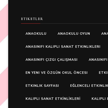
ETIKETLER
ANAOKULU
ANAOKULU OYUN
ANA
ANASINIFI KALIPLI SANAT ETKINLIKLERI
ANASINIFI ÇIZGI ÇALIŞMASI
ANASINIF
EN YENI VE ÖZGÜN OKUL ÖNCESI
ETK
ETKINLIK SAYFASI
EĞLENCELI ETKINLI
KALIPLI SANAT ETKİNLİKLERİ
KALIPLI 