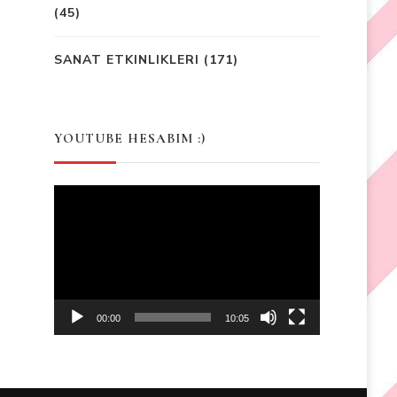
(45)
SANAT ETKINLIKLERI
(171)
YOUTUBE HESABIM :)
Video
Player
00:00
10:05