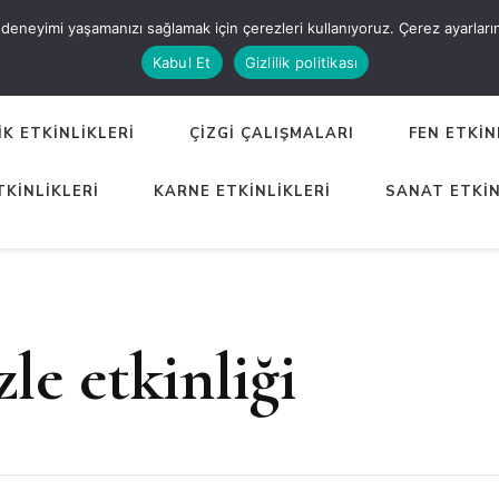
eneyimi yaşamanızı sağlamak için çerezleri kullanıyoruz. Çerez ayarlarınızı
ER
Kabul Et
Gizlilik politikası
K ETKİNLİKLERİ
ÇİZGİ ÇALIŞMALARI
FEN ETKİN
TKİNLİKLERİ
KARNE ETKİNLİKLERİ
SANAT ETKİN
le etkinliği