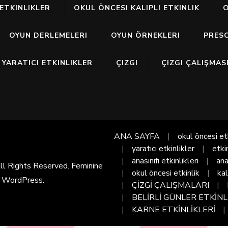
ETKINLIKLER
OKUL ÖNCESI KALIPLI ETKINLIK
O
OYUN DERLEMELERI
OYUN ÖRNEKLERI
PRES
YARATICI ETKINLIKLER
ÇIZGI
ÇIZGI ÇALIŞMAS
ANA SAYFA
okul öncesi et
yaratıcı etkinlikler
etki
anasınıfı etkinlikleri
ana
All Rights Reserved. Feminine
okul öncesi etkinlik
kal
y
WordPress
.
ÇİZGİ ÇALIŞMALARI
BELİRLİ GÜNLER ETKİNL
KARNE ETKİNLİKLERİ