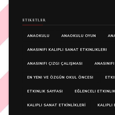
ETIKETLER
ANAOKULU
ANAOKULU OYUN
ANA
ANASINIFI KALIPLI SANAT ETKINLIKLERI
ANASINIFI ÇIZGI ÇALIŞMASI
ANASINIF
EN YENI VE ÖZGÜN OKUL ÖNCESI
ETK
ETKINLIK SAYFASI
EĞLENCELI ETKINLI
KALIPLI SANAT ETKİNLİKLERİ
KALIPLI 