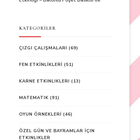
Etkinliği – Balonlu Poşet Baskısı ile
KATEGORİLER
ÇIZGI ÇALIŞMALARI
(69)
FEN ETKİNLİKLERİ
(51)
KARNE ETKINLIKLERI
(13)
MATEMATIK
(91)
OYUN ÖRNEKLERİ
(46)
ÖZEL GÜN VE BAYRAMLAR İÇIN
ETKINLIKLER