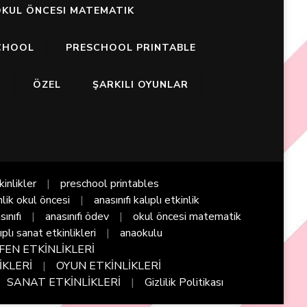
KUL ÖNCESI MATEMATIK
CHOOL
PRESCHOOL PRINTABLE
I
ÖZEL
ŞARKILI OYUNLAR
kinlikler
preschool printables
nlik okul öncesi
anasınıfı kalıplı etkinlik
sınıfı
anasınıfı ödev
okul öncesi matematik
ıplı sanat etkinlikleri
anaokulu
FEN ETKİNLİKLERİ
İKLERİ
OYUN ETKİNLİKLERİ
SANAT ETKİNLİKLERİ
Gizlilik Politikası