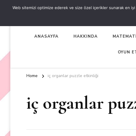
Web sitemizi optimize ederek ve size özel içerikler sunarak en iyi d
OKUL ÖNCESİ ETKİNLİKL
EN YENİ VE ÖZGÜN OKUL ÖNCESİ ETKİNLİKLERİ
ANASAYFA
HAKKINDA
MATEMATİ
OYUN E
Home
iç organlar puzzle etkinliği
iç organlar puzz