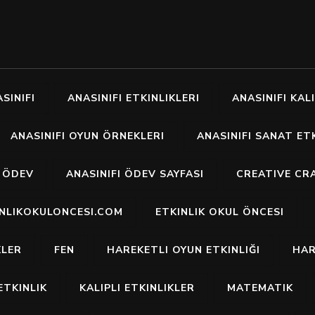
SINIFI
ANASINIFI ETKINLIKLERI
ANASINIFI KALI
ANASINIFI OYUN ÖRNEKLERI
ANASINIFI SANAT ETK
I ÖDEV
ANASINIFI ÖDEV SAYFASI
CREATIVE CR
INLIKOKULONCESI.COM
ETKINLIK OKUL ÖNCESI
KLER
FEN
HAREKETLI OYUN ETKINLIĞI
HAR
ETKINLIK
KALIPLI ETKINLIKLER
MATEMATIK