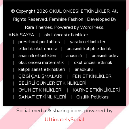
© Copyright 2026
OKUL ÖNCESİ ETKİNLİKLER
. All
Rights Reserved. Feminine Fashion | Developed By
Rara Themes
. Powered by
WordPress
.
ANA SAYFA
okul öncesi etkinlikler
preschool printables
yaratıcı etkinlikler
etkinlik okul öncesi
anasınıfı kalıplı etkinlik
anasınıfı etkinlikleri
anasınıfı
anasınıfı ödev
okul öncesi matematik
okul öncesi etkinlik
kalıplı sanat etkinlikleri
anaokulu
ÇİZGİ ÇALIŞMALARI
FEN ETKİNLİKLERİ
BELİRLİ GÜNLER ETKİNLİKLERİ
OYUN ETKİNLİKLERİ
KARNE ETKİNLİKLERİ
SANAT ETKİNLİKLERİ
Gizlilik Politikası
Social media & sharing icons powered by
UltimatelySocial