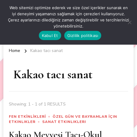
OKUL ÖNCESİ ETKİNLİKLER
Web sitemizi optimize ederek ve size özel içerikler sunarak en
iyi deneyimi yaşamanızı sağlamak için çerezleri kullanıyoruz.
EN YENİ VE ÖZGÜN OKUL ÖNCESİ ETKİNLİKLERİ
Çerez ayarlarınızı dilediğiniz zaman değiştirebilir ve tercihlerinizi
yönetebilirsiniz.
Kabul Et
Gizlilik politikası
Home
Kakao tacı sanat
Kakao tacı sanat
Showing: 1 - 1 of 1 RESULTS
FEN ETKİNLİKLERİ
ÖZEL GÜN VE BAYRAMLAR İÇIN
ETKINLIKLER
SANAT ETKINLIKLERI
Kakao Meyvesi Tacı-Okul