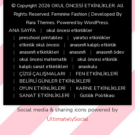
© Copyright 2026
OKUL ÖNCESİ ETKİNLİKLER
. All
Rights Reserved. Feminine Fashion | Developed By
Rara Themes
. Powered by
WordPress
.
ANA SAYFA
okul öncesi etkinlikler
preschool printables
yaratıcı etkinlikler
etkinlik okul öncesi
anasınıfı kalıplı etkinlik
anasınıfı etkinlikleri
anasınıfı
anasınıfı ödev
okul öncesi matematik
okul öncesi etkinlik
kalıplı sanat etkinlikleri
anaokulu
ÇİZGİ ÇALIŞMALARI
FEN ETKİNLİKLERİ
BELİRLİ GÜNLER ETKİNLİKLERİ
OYUN ETKİNLİKLERİ
KARNE ETKİNLİKLERİ
SANAT ETKİNLİKLERİ
Gizlilik Politikası
Social media & sharing icons powered by
UltimatelySocial