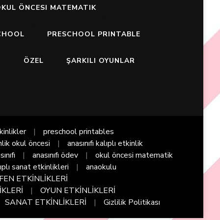
KUL ÖNCESI MATEMATIK
CHOOL
PRESCHOOL PRINTABLE
I
ÖZEL
ŞARKILI OYUNLAR
kinlikler
preschool printables
nlik okul öncesi
anasınıfı kalıplı etkinlik
sınıfı
anasınıfı ödev
okul öncesi matematik
ıplı sanat etkinlikleri
anaokulu
FEN ETKİNLİKLERİ
İKLERİ
OYUN ETKİNLİKLERİ
SANAT ETKİNLİKLERİ
Gizlilik Politikası