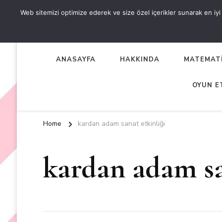
Web sitemizi optimize ederek ve size özel içerikler sunarak en iyi d
OKUL ÖNCESİ ETKİNLİKL
EN YENİ VE ÖZGÜN OKUL ÖNCESİ ETKİNLİKLERİ
ANASAYFA
HAKKINDA
MATEMATİ
OYUN E
Home
kardan adam sanat etkinliği
kardan adam sa