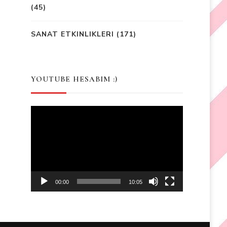
(45)
SANAT ETKINLIKLERI
(171)
YOUTUBE HESABIM :)
Video
Player
00:00
10:05