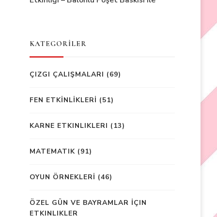
Etkinliği – Balonlu Poşet Baskısı ile
KATEGORİLER
ÇIZGI ÇALIŞMALARI
(69)
FEN ETKİNLİKLERİ
(51)
KARNE ETKINLIKLERI
(13)
MATEMATIK
(91)
OYUN ÖRNEKLERİ
(46)
ÖZEL GÜN VE BAYRAMLAR İÇIN
ETKINLIKLER