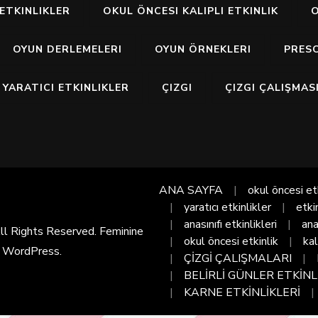
ETKINLIKLER
OKUL ÖNCESI KALIPLI ETKINLIK
O
OYUN DERLEMELERI
OYUN ÖRNEKLERI
PRES
YARATICI ETKINLIKLER
ÇIZGI
ÇIZGI ÇALIŞMAS
ANA SAYFA
okul öncesi et
yaratıcı etkinlikler
etki
anasınıfı etkinlikleri
ana
All Rights Reserved. Feminine
okul öncesi etkinlik
kal
y
WordPress
.
ÇİZGİ ÇALIŞMALARI
BELİRLİ GÜNLER ETKİNL
KARNE ETKİNLİKLERİ