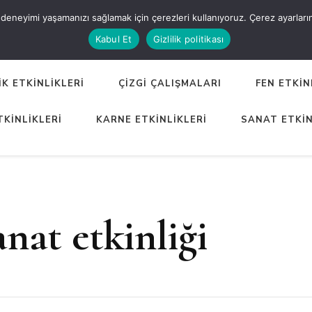
eneyimi yaşamanızı sağlamak için çerezleri kullanıyoruz. Çerez ayarlarınızı
ER
Kabul Et
Gizlilik politikası
K ETKİNLİKLERİ
ÇİZGİ ÇALIŞMALARI
FEN ETKİN
TKİNLİKLERİ
KARNE ETKİNLİKLERİ
SANAT ETKİN
nat etkinliği