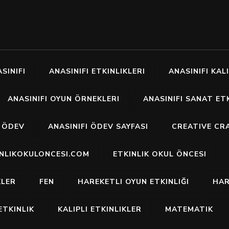
SINIFI
ANASINIFI ETKINLIKLERI
ANASINIFI KALI
ANASINIFI OYUN ÖRNEKLERI
ANASINIFI SANAT ETK
I ÖDEV
ANASINIFI ÖDEV SAYFASI
CREATIVE CR
INLIKOKULONCESI.COM
ETKINLIK OKUL ÖNCESI
KLER
FEN
HAREKETLI OYUN ETKINLIĞI
HAR
ETKINLIK
KALIPLI ETKINLIKLER
MATEMATIK