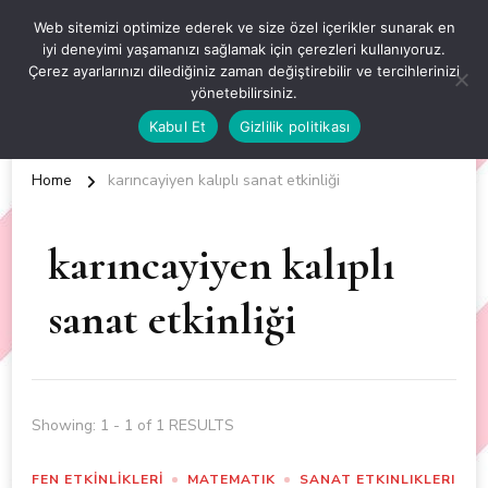
OKUL ÖNCESİ ETKİNLİKLER
Web sitemizi optimize ederek ve size özel içerikler sunarak en
iyi deneyimi yaşamanızı sağlamak için çerezleri kullanıyoruz.
EN YENİ VE ÖZGÜN OKUL ÖNCESİ ETKİNLİKLERİ
Çerez ayarlarınızı dilediğiniz zaman değiştirebilir ve tercihlerinizi
yönetebilirsiniz.
Kabul Et
Gizlilik politikası
Home
karıncayiyen kalıplı sanat etkinliği
karıncayiyen kalıplı
sanat etkinliği
Showing: 1 - 1 of 1 RESULTS
FEN ETKİNLİKLERİ
MATEMATIK
SANAT ETKINLIKLERI