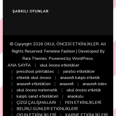
ŞARKILI OYUNLAR
© Copyright 2026
OKUL ÖNCESİ ETKİNLİKLER
. All
Rights Reserved. Feminine Fashion | Developed By
Rara Themes
. Powered by
WordPress
.
ANA SAYFA
okul öncesi etkinlikler
preschool printables
yaratıcı etkinlikler
etkinlik okul öncesi
anasınıfı kalıplı etkinlik
anasınıfı etkinlikleri
anasınıfı
anasınıfı ödev
okul öncesi matematik
okul öncesi etkinlik
kalıplı sanat etkinlikleri
anaokulu
ÇİZGİ ÇALIŞMALARI
FEN ETKİNLİKLERİ
BELİRLİ GÜNLER ETKİNLİKLERİ
OYUN ETKİNLİKLERİ
KARNE ETKİNLİKLERİ