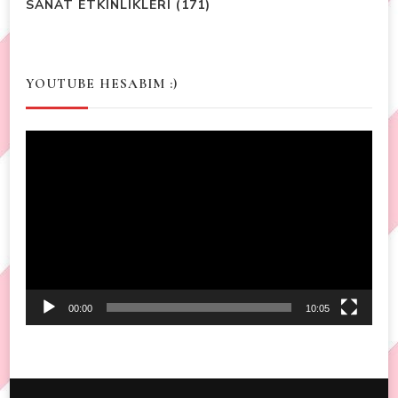
SANAT ETKINLIKLERI
(171)
YOUTUBE HESABIM :)
Video
Player
00:00
10:05