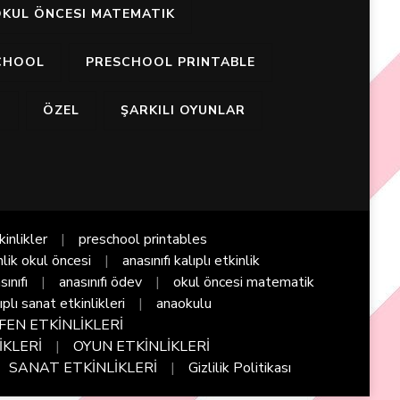
KUL ÖNCESI MATEMATIK
CHOOL
PRESCHOOL PRINTABLE
I
ÖZEL
ŞARKILI OYUNLAR
kinlikler
preschool printables
nlik okul öncesi
anasınıfı kalıplı etkinlik
sınıfı
anasınıfı ödev
okul öncesi matematik
ıplı sanat etkinlikleri
anaokulu
FEN ETKİNLİKLERİ
İKLERİ
OYUN ETKİNLİKLERİ
SANAT ETKİNLİKLERİ
Gizlilik Politikası