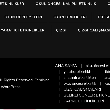
ETKINLIKLER
OKUL ÖNCESI KALIPLI ETKINLIK
O
OYUN DERLEMELERI
OYUN ÖRNEKLERI
PRES
YARATICI ETKINLIKLER
ÇIZGI
ÇIZGI ÇALIŞMAS
ANA SAYFA
okul öncesi et
yaratıcı etkinlikler
etki
anasınıfı etkinlikleri
ana
All Rights Reserved. Feminine
okul öncesi etkinlik
kal
y
WordPress
.
ÇİZGİ ÇALIŞMALARI
BELİRLİ GÜNLER ETKİNL
KARNE ETKİNLİKLERİ