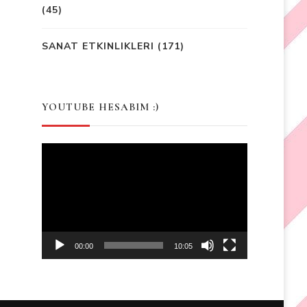
(45)
SANAT ETKINLIKLERI
(171)
YOUTUBE HESABIM :)
Video
Player
00:00
10:05