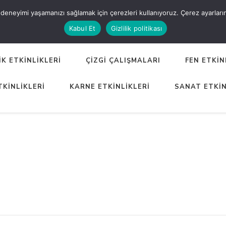
eneyimi yaşamanızı sağlamak için çerezleri kullanıyoruz. Çerez ayarlarınızı
ER
Kabul Et
Gizlilik politikası
K ETKİNLİKLERİ
ÇİZGİ ÇALIŞMALARI
FEN ETKİN
TKİNLİKLERİ
KARNE ETKİNLİKLERİ
SANAT ETKİN