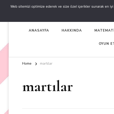
Web sitemizi optimize ederek ve size özel içerikler sunarak en iyi d
OKUL ÖNCESİ ETKİNLİKL
EN YENİ VE ÖZGÜN OKUL ÖNCESİ ETKİNLİKLERİ
ANASAYFA
HAKKINDA
MATEMATİ
OYUN E
Home
martılar
martılar