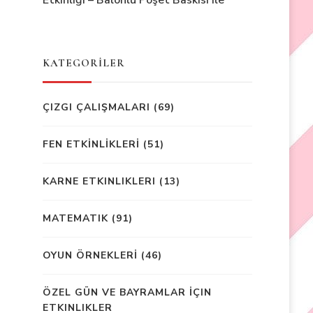
Etkinliği – Balonlu Poşet Baskısı ile
KATEGORİLER
ÇIZGI ÇALIŞMALARI
(69)
FEN ETKİNLİKLERİ
(51)
KARNE ETKINLIKLERI
(13)
MATEMATIK
(91)
OYUN ÖRNEKLERİ
(46)
ÖZEL GÜN VE BAYRAMLAR İÇIN
ETKINLIKLER