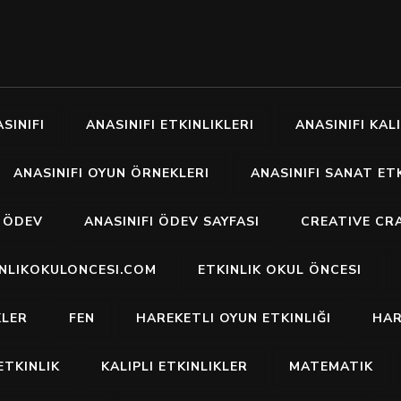
SINIFI
ANASINIFI ETKINLIKLERI
ANASINIFI KALI
ANASINIFI OYUN ÖRNEKLERI
ANASINIFI SANAT ETK
I ÖDEV
ANASINIFI ÖDEV SAYFASI
CREATIVE CR
INLIKOKULONCESI.COM
ETKINLIK OKUL ÖNCESI
KLER
FEN
HAREKETLI OYUN ETKINLIĞI
HAR
ETKINLIK
KALIPLI ETKINLIKLER
MATEMATIK