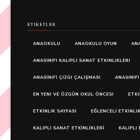
ETIKETLER
ANAOKULU
ANAOKULU OYUN
ANA
ANASINIFI KALIPLI SANAT ETKINLIKLERI
ANASINIFI ÇIZGI ÇALIŞMASI
ANASINIF
EN YENI VE ÖZGÜN OKUL ÖNCESI
ETK
ETKINLIK SAYFASI
EĞLENCELI ETKINLI
KALIPLI SANAT ETKİNLİKLERİ
KALIPLI 