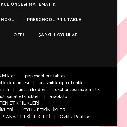
KUL ÖNCESI MATEMATIK
CHOOL
PRESCHOOL PRINTABLE
I
ÖZEL
ŞARKILI OYUNLAR
kinlikler
preschool printables
nlik okul öncesi
anasınıfı kalıplı etkinlik
sınıfı
anasınıfı ödev
okul öncesi matematik
ıplı sanat etkinlikleri
anaokulu
FEN ETKİNLİKLERİ
İKLERİ
OYUN ETKİNLİKLERİ
SANAT ETKİNLİKLERİ
Gizlilik Politikası