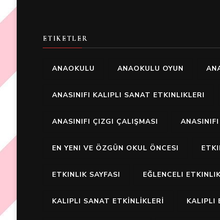
ETIKETLER
ANAOKULU
ANAOKULU OYUN
ANA
ANASINIFI KALIPLI SANAT ETKINLIKLERI
ANASINIFI ÇIZGI ÇALIŞMASI
ANASINIF
EN YENI VE ÖZGÜN OKUL ÖNCESI
ETK
ETKINLIK SAYFASI
EĞLENCELI ETKINLI
KALIPLI SANAT ETKİNLİKLERİ
KALIPLI 