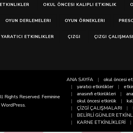
ETKINLIKLER
OKUL ÖNCESI KALIPLI ETKINLIK
O
OYUN DERLEMELERI
OYUN ÖRNEKLERI
PRES
YARATICI ETKINLIKLER
ÇIZGI
ÇIZGI ÇALIŞMAS
ANA SAYFA
okul öncesi et
yaratıcı etkinlikler
etki
anasınıfı etkinlikleri
ana
All Rights Reserved. Feminine
okul öncesi etkinlik
kal
y
WordPress
.
ÇİZGİ ÇALIŞMALARI
BELİRLİ GÜNLER ETKİNL
KARNE ETKİNLİKLERİ