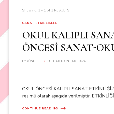
Showing: 1 - 1 of 1 RESULTS
SANAT ETKINLIKLERI
OKUL KALIPLI SAN
ÖNCESİ SANAT-OK
BY
YÖNETICI
UPDATED ON
31/03/2024
OKUL ÖNCESİ KALIPLI SANAT ETKİNLİĞİ-YA
resimli olarak aşağıda verilmiştir. ETKİNLİĞ
CONTINUE READING