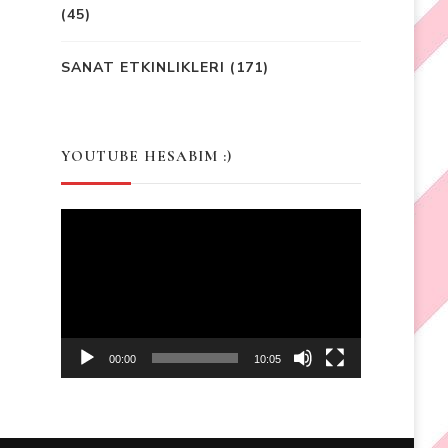
(45)
SANAT ETKINLIKLERI
(171)
YOUTUBE HESABIM :)
Video
Player
00:00
10:05