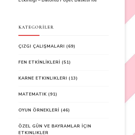
Etkinliği – Balonlu Poşet Baskısı ile
KATEGORİLER
ÇIZGI ÇALIŞMALARI
(69)
FEN ETKİNLİKLERİ
(51)
KARNE ETKINLIKLERI
(13)
MATEMATIK
(91)
OYUN ÖRNEKLERİ
(46)
ÖZEL GÜN VE BAYRAMLAR İÇIN
ETKINLIKLER