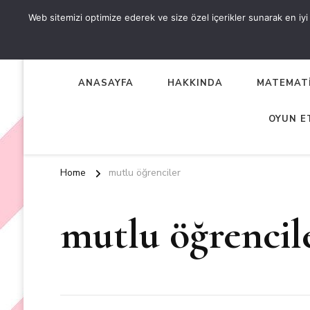
Web sitemizi optimize ederek ve size özel içerikler sunarak en iyi d
OKUL ÖNCESİ ETKİNLİKL
EN YENİ VE ÖZGÜN OKUL ÖNCESİ ETKİNLİKLERİ
ANASAYFA
HAKKINDA
MATEMATİ
OYUN E
Home
mutlu öğrenciler
mutlu öğrencil