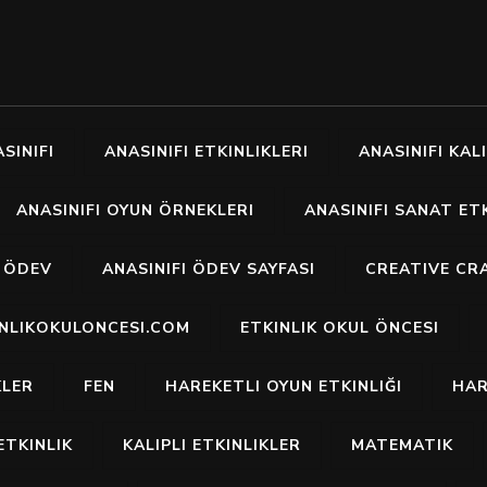
SINIFI
ANASINIFI ETKINLIKLERI
ANASINIFI KALI
ANASINIFI OYUN ÖRNEKLERI
ANASINIFI SANAT ETK
I ÖDEV
ANASINIFI ÖDEV SAYFASI
CREATIVE CR
INLIKOKULONCESI.COM
ETKINLIK OKUL ÖNCESI
KLER
FEN
HAREKETLI OYUN ETKINLIĞI
HAR
ETKINLIK
KALIPLI ETKINLIKLER
MATEMATIK