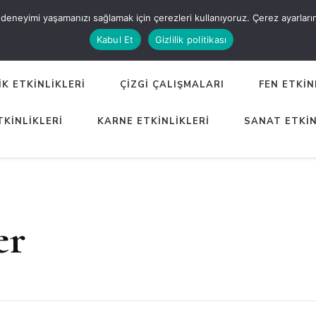
eneyimi yaşamanızı sağlamak için çerezleri kullanıyoruz. Çerez ayarlarınızı
ER
Kabul Et
Gizlilik politikası
K ETKİNLİKLERİ
ÇİZGİ ÇALIŞMALARI
FEN ETKİN
TKİNLİKLERİ
KARNE ETKİNLİKLERİ
SANAT ETKİN
er