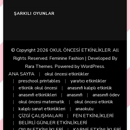
ŞARKILI OYUNLAR
© Copyright 2026
OKUL ÖNCESİ ETKİNLİKLER
. All
Rights Reserved. Feminine Fashion | Developed By
Rara Themes
. Powered by
WordPress
.
ANA SAYFA
okul öncesi etkinlikler
preschool printables
yaratıcı etkinlikler
etkinlik okul öncesi
anasınıfı kalıplı etkinlik
anasınıfı etkinlikleri
anasınıfı
anasınıfı ödev
okul öncesi matematik
okul öncesi etkinlik
kalıplı sanat etkinlikleri
anaokulu
ÇİZGİ ÇALIŞMALARI
FEN ETKİNLİKLERİ
BELİRLİ GÜNLER ETKİNLİKLERİ
OYUN ETKİNLİKLERİ
KARNE ETKİNLİKLERİ