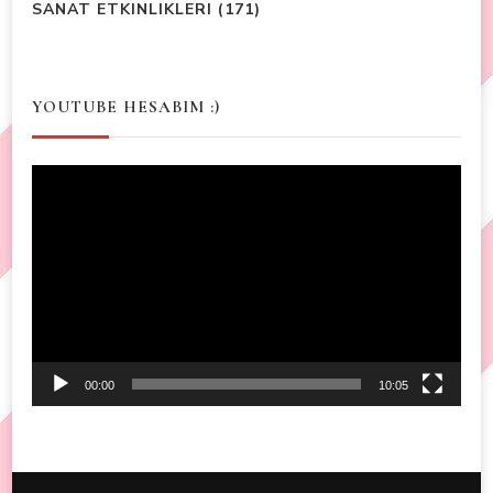
SANAT ETKINLIKLERI
(171)
YOUTUBE HESABIM :)
Video
Player
00:00
10:05