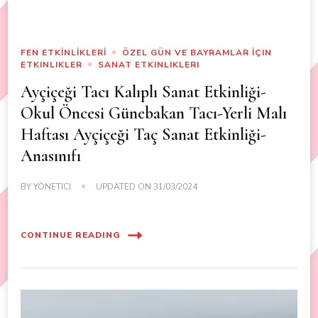
FEN ETKİNLİKLERİ
ÖZEL GÜN VE BAYRAMLAR İÇIN
ETKINLIKLER
SANAT ETKINLIKLERI
Ayçiçeği Tacı Kalıplı Sanat Etkinliği-
Okul Öncesi Günebakan Tacı-Yerli Malı
Haftası Ayçiçeği Taç Sanat Etkinliği-
Anasınıfı
BY
YÖNETICI
UPDATED ON
31/03/2024
CONTINUE READING