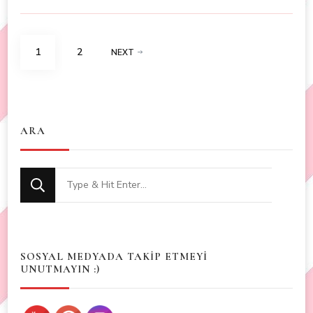
Posts
PAGE
PAGE
1
2
NEXT
navigation
ARA
Looking
for
Something?
SOSYAL MEDYADA TAKİP ETMEYİ
UNUTMAYIN :)