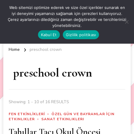
OKUL ÖNCESİ ETKİNLİKLER
Web sitemizi optimize ederek ve size özel içerikler sunarak en
iyi deneyimi yaşamanızı sağlamak için çerezleri kullanıyoruz.
EN YENİ VE ÖZGÜN OKUL ÖNCESİ ETKİNLİKLERİ
Çerez ayarlarınızı dilediğiniz zaman değiştirebilir ve tercihlerinizi
yönetebilirsiniz.
Kabul Et
Gizlilik politikası
Home
preschool crown
preschool crown
Showing: 1 - 10 of 16 RESULTS
FEN ETKİNLİKLERİ
ÖZEL GÜN VE BAYRAMLAR İÇIN
ETKINLIKLER
SANAT ETKINLIKLERI
Tahıllar Tacı Okul Öncesi