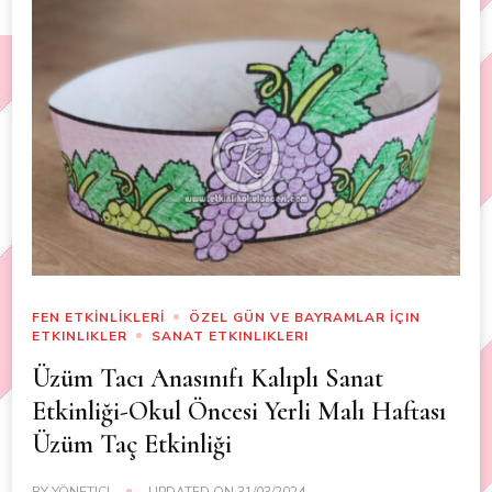
FEN ETKİNLİKLERİ
ÖZEL GÜN VE BAYRAMLAR İÇIN
ETKINLIKLER
SANAT ETKINLIKLERI
Üzüm Tacı Anasınıfı Kalıplı Sanat
Etkinliği-Okul Öncesi Yerli Malı Haftası
Üzüm Taç Etkinliği
BY
YÖNETICI
UPDATED ON
31/03/2024