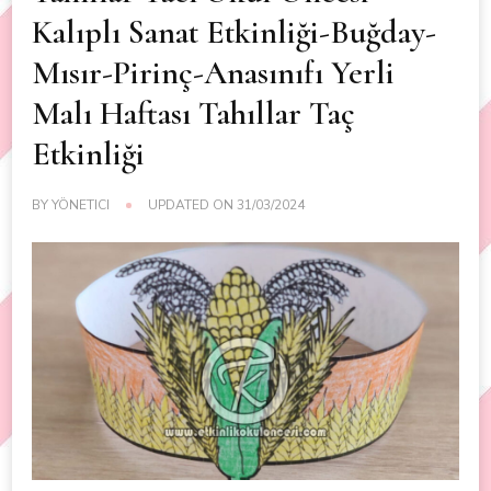
Kalıplı Sanat Etkinliği-Buğday-
Mısır-Pirinç-Anasınıfı Yerli
Malı Haftası Tahıllar Taç
Etkinliği
BY
YÖNETICI
UPDATED ON
31/03/2024