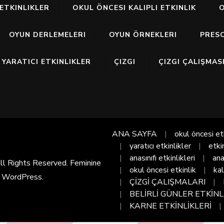
ETKINLIKLER
OKUL ÖNCESI KALIPLI ETKINLIK
O
OYUN DERLEMELERI
OYUN ÖRNEKLERI
PRES
YARATICI ETKINLIKLER
ÇIZGI
ÇIZGI ÇALIŞMAS
ANA SAYFA
okul öncesi et
yaratıcı etkinlikler
etki
anasınıfı etkinlikleri
ana
All Rights Reserved. Feminine
okul öncesi etkinlik
kal
y
WordPress
.
ÇİZGİ ÇALIŞMALARI
BELİRLİ GÜNLER ETKİNL
KARNE ETKİNLİKLERİ