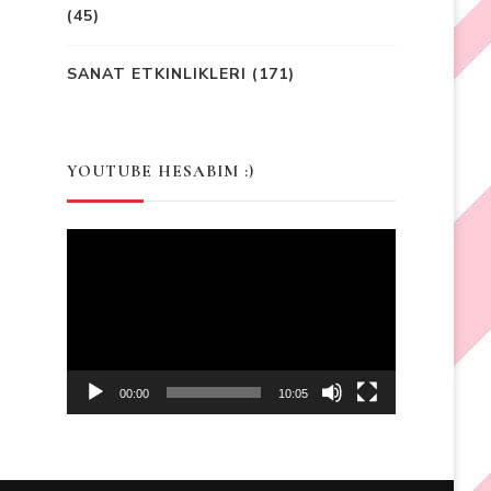
(45)
SANAT ETKINLIKLERI
(171)
YOUTUBE HESABIM :)
Video
Player
00:00
10:05