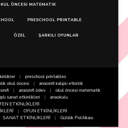
KUL ÖNCESI MATEMATIK
CHOOL
PRESCHOOL PRINTABLE
I
ÖZEL
ŞARKILI OYUNLAR
kinlikler
preschool printables
nlik okul öncesi
anasınıfı kalıplı etkinlik
sınıfı
anasınıfı ödev
okul öncesi matematik
ıplı sanat etkinlikleri
anaokulu
FEN ETKİNLİKLERİ
İKLERİ
OYUN ETKİNLİKLERİ
SANAT ETKİNLİKLERİ
Gizlilik Politikası