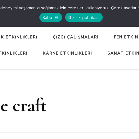
eneyimi yaşamanızı sağlamak için çerezleri kullanıyoruz. Çerez ayarlarınızı
ER
Kabul Et
Gizlilik politikası
K ETKİNLİKLERİ
ÇİZGİ ÇALIŞMALARI
FEN ETKİN
TKİNLİKLERİ
KARNE ETKİNLİKLERİ
SANAT ETKİN
e craft