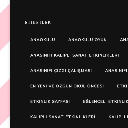
ETIKETLER
ANAOKULU
ANAOKULU OYUN
ANA
ANASINIFI KALIPLI SANAT ETKINLIKLERI
ANASINIFI ÇIZGI ÇALIŞMASI
ANASINIF
EN YENI VE ÖZGÜN OKUL ÖNCESI
ETK
ETKINLIK SAYFASI
EĞLENCELI ETKINLI
KALIPLI SANAT ETKİNLİKLERİ
KALIPLI 