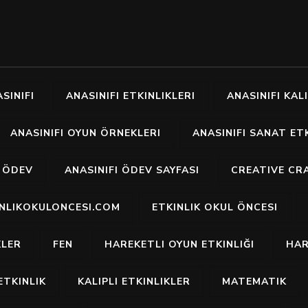
SINIFI
ANASINIFI ETKINLIKLERI
ANASINIFI KALI
ANASINIFI OYUN ÖRNEKLERI
ANASINIFI SANAT ETK
I ÖDEV
ANASINIFI ÖDEV SAYFASI
CREATIVE CR
INLIKOKULONCESI.COM
ETKINLIK OKUL ÖNCESI
KLER
FEN
HAREKETLI OYUN ETKINLIĞI
HAR
ETKINLIK
KALIPLI ETKINLIKLER
MATEMATIK