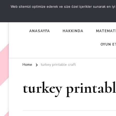
Web sitemizi optimize ederek ve size özel içerikler sunarak en iyi d
OKUL ÖNCESİ ETKİNLİKL
EN YENİ VE ÖZGÜN OKUL ÖNCESİ ETKİNLİKLERİ
ANASAYFA
HAKKINDA
MATEMATİ
OYUN E
Home
turkey printable craft
turkey printabl