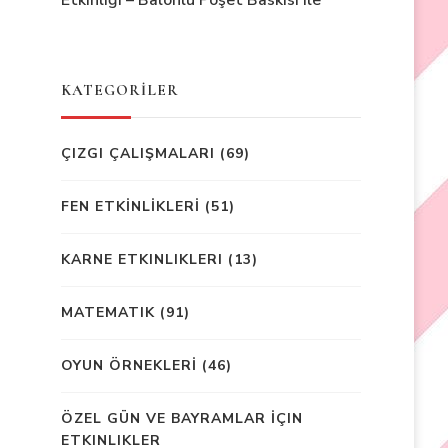
Etkinliği – Balonlu Poşet Baskısı ile
KATEGORİLER
ÇIZGI ÇALIŞMALARI
(69)
FEN ETKİNLİKLERİ
(51)
KARNE ETKINLIKLERI
(13)
MATEMATIK
(91)
OYUN ÖRNEKLERİ
(46)
ÖZEL GÜN VE BAYRAMLAR İÇIN
ETKINLIKLER