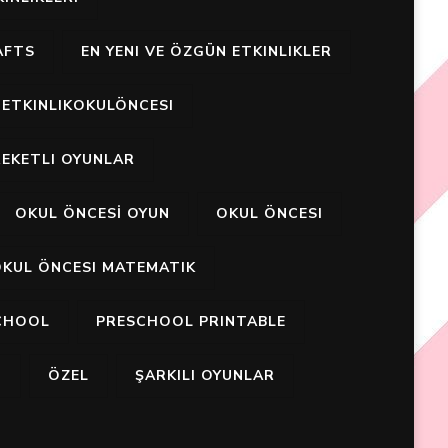
AFTS
EN YENI VE ÖZGÜN ETKINLIKLER
ETKINLIKOKULÖNCESI
EKETLI OYUNLAR
OKUL ÖNCESİ OYUN
OKUL ÖNCESI
KUL ÖNCESI MATEMATIK
CHOOL
PRESCHOOL PRINTABLE
I
ÖZEL
ŞARKILI OYUNLAR