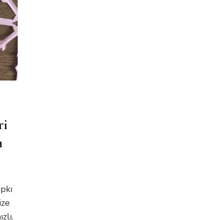
ri
m
ıpkı
ize
zlı.