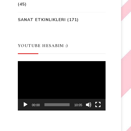
(45)
SANAT ETKINLIKLERI
(171)
YOUTUBE HESABIM :)
Video
Player
00:00
10:05