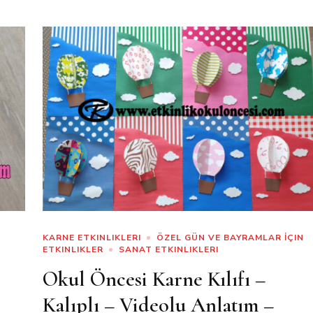
KARNE ETKINLIKLERI
ÖZEL GÜN VE BAYRAMLAR İÇIN
ETKINLIKLER
SANAT ETKINLIKLERI
Okul Öncesi Karne Kılıfı –
Kalıplı – Videolu Anlatım –