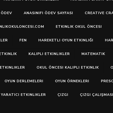
I ÖDEV
ANASINIFI ÖDEV SAYFASI
CREATIVE CR
INLIKOKULONCESI.COM
ETKINLIK OKUL ÖNCESI
KLER
FEN
HAREKETLI OYUN ETKINLIĞI
HAR
ETKINLIK
KALIPLI ETKINLIKLER
MATEMATIK
ETKINLIKLER
OKUL ÖNCESI KALIPLI ETKINLIK
O
OYUN DERLEMELERI
OYUN ÖRNEKLERI
PRES
YARATICI ETKINLIKLER
ÇIZGI
ÇIZGI ÇALIŞMAS