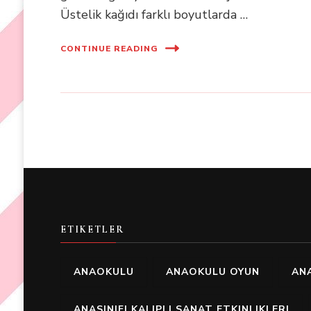
Üstelik kağıdı farklı boyutlarda …
CONTINUE READING
ETIKETLER
ANAOKULU
ANAOKULU OYUN
ANA
ANASINIFI KALIPLI SANAT ETKINLIKLERI