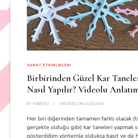
SANAT ETKINLIKLERI
Birbirinden Güzel Kar Tanele
Nasıl Yapılır? Videolu Anlatı
BY
YÖNETICI
UPDATED ON
31/03/2024
Her biri diğerinden tamamen farklı olacak (t
gerçekte olduğu gibi) kar taneleri yapmak s
gösterdiğim yöntemle oldukça basit ve de hı