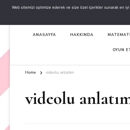
Web sitemizi optimize ederek ve size özel içerikler sunarak en iyi d
OKUL ÖNCESİ ETKİNLİKL
EN YENİ VE ÖZGÜN OKUL ÖNCESİ ETKİNLİKLERİ
ANASAYFA
HAKKINDA
MATEMATİ
OYUN E
Home
videolu anlatım
videolu anlatı