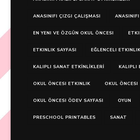
ANASINIFI ÇIZGI ÇALIŞMASI
ANASINIF
EN YENI VE ÖZGÜN OKUL ÖNCESI
ETK
ETKINLIK SAYFASI
EĞLENCELI ETKINLI
KALIPLI SANAT ETKİNLİKLERİ
KALIPLI 
OKUL ÖNCESI ETKINLIK
OKUL ÖNCESI 
OKUL ÖNCESI ÖDEV SAYFASI
OYUN
PRESCHOOL PRINTABLES
SANAT