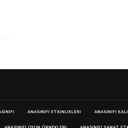
SINIFI
ANASINIFI ETKINLIKLERI
ANASINIFI KALI
ANASINIFI OYUN ÖRNEKLERI
ANASINIFI SANAT ETK