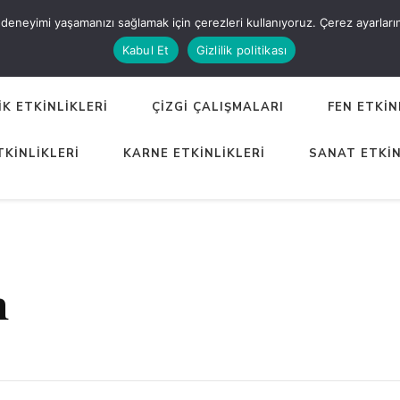
eneyimi yaşamanızı sağlamak için çerezleri kullanıyoruz. Çerez ayarlarınızı
ER
Kabul Et
Gizlilik politikası
K ETKİNLİKLERİ
ÇİZGİ ÇALIŞMALARI
FEN ETKİN
TKİNLİKLERİ
KARNE ETKİNLİKLERİ
SANAT ETKİN
m