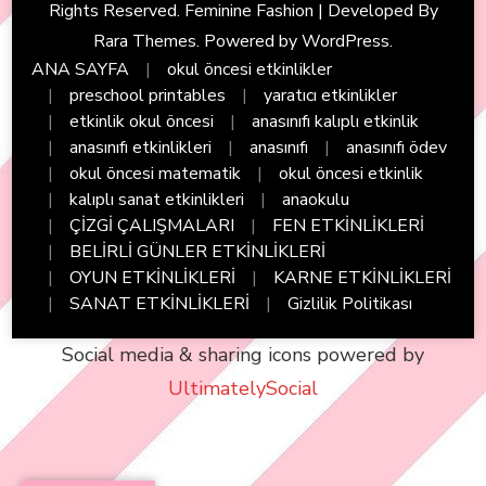
Rights Reserved. Feminine Fashion | Developed By
Rara Themes
. Powered by
WordPress
.
ANA SAYFA
okul öncesi etkinlikler
preschool printables
yaratıcı etkinlikler
etkinlik okul öncesi
anasınıfı kalıplı etkinlik
anasınıfı etkinlikleri
anasınıfı
anasınıfı ödev
okul öncesi matematik
okul öncesi etkinlik
kalıplı sanat etkinlikleri
anaokulu
ÇİZGİ ÇALIŞMALARI
FEN ETKİNLİKLERİ
BELİRLİ GÜNLER ETKİNLİKLERİ
OYUN ETKİNLİKLERİ
KARNE ETKİNLİKLERİ
SANAT ETKİNLİKLERİ
Gizlilik Politikası
Social media & sharing icons powered by
UltimatelySocial