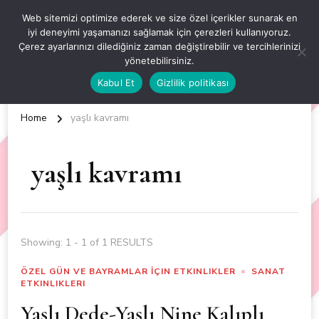
OKUL ÖNCESİ ETKİNLİKLER
Web sitemizi optimize ederek ve size özel içerikler sunarak en
iyi deneyimi yaşamanızı sağlamak için çerezleri kullanıyoruz.
EN YENİ VE ÖZGÜN OKUL ÖNCESİ ETKİNLİKLERİ
Çerez ayarlarınızı dilediğiniz zaman değiştirebilir ve tercihlerinizi
yönetebilirsiniz.
Kabul Et
Gizlilik politikası
Home
yaşlı kavramı
yaşlı kavramı
Showing: 1 - 1 of 1 RESULTS
ÖZEL GÜN VE BAYRAMLAR İÇIN ETKINLIKLER
SANAT
ETKINLIKLERI
Yaşlı Dede-Yaşlı Nine Kalıplı