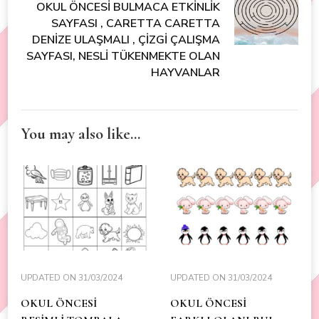
OKUL ÖNCESİ BULMACA ETKİNLİK
SAYFASI , CARETTA CARETTA
DENİZE ULAŞMALI , ÇİZGİ ÇALIŞMA
SAYFASI, NESLİ TÜKENMEKTE OLAN
HAYVANLAR
You may also like...
UPDATED ON
31/03/2024
UPDATED ON
31/03/2024
OKUL ÖNCESİ
OKUL ÖNCESİ