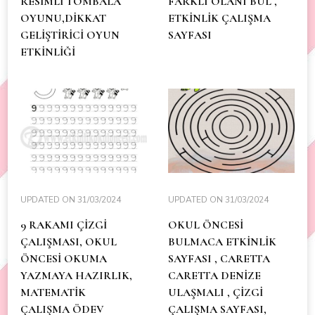
RESİMLİ TOMBALA
FARKLI OLANI BUL ,
OYUNU,DİKKAT
ETKİNLİK ÇALIŞMA
GELİŞTİRİCİ OYUN
SAYFASI
ETKİNLİĞİ
UPDATED ON
31/03/2024
UPDATED ON
31/03/2024
9 RAKAMI ÇİZGİ
OKUL ÖNCESİ
ÇALIŞMASI, OKUL
BULMACA ETKİNLİK
ÖNCESİ OKUMA
SAYFASI , CARETTA
YAZMAYA HAZIRLIK,
CARETTA DENİZE
MATEMATİK
ULAŞMALI , ÇİZGİ
ÇALIŞMA ÖDEV
ÇALIŞMA SAYFASI,