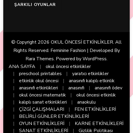
ŞARKILI OYUNLAR
© Copyright 2026
OKUL ÖNCESİ ETKİNLİKLER
. All
Rights Reserved. Feminine Fashion | Developed By
Rara Themes
. Powered by
WordPress
.
ANA SAYFA
okul öncesi etkinlikler
preschool printables
yaratıcı etkinlikler
etkinlik okul öncesi
anasınıfı kalıplı etkinlik
anasınıfı etkinlikleri
anasınıfı
anasınıfı ödev
okul öncesi matematik
okul öncesi etkinlik
kalıplı sanat etkinlikleri
anaokulu
ÇİZGİ ÇALIŞMALARI
FEN ETKİNLİKLERİ
BELİRLİ GÜNLER ETKİNLİKLERİ
OYUN ETKİNLİKLERİ
KARNE ETKİNLİKLERİ
SANAT ETKİNLİKLERİ
Gizlilik Politikası