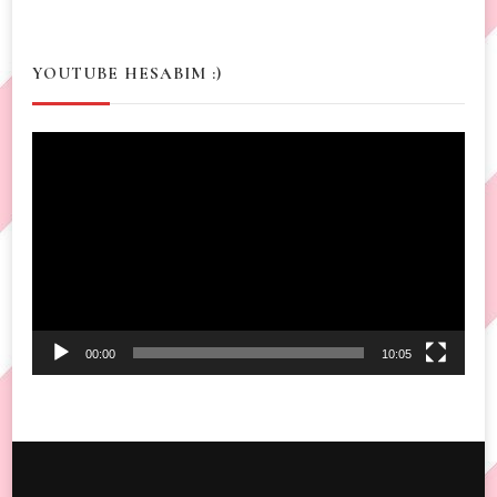
YOUTUBE HESABIM :)
Video
Player
00:00
10:05