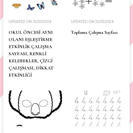
UPDATED ON
31/03/2024
UPDATED ON
31/03/2024
OKUL ÖNCESİ AYNI
Toplama Çalışma Sayfası
OLANI EŞLEŞTİRME
ETKİNLİK ÇALIŞMA
SAYFASI, RENKLİ
KELEBEKLER, ÇİZGİ
ÇALIŞMASI, DİKKAT
ETKİNLİĞİ