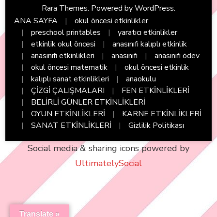
Rara Themes
. Powered by
WordPress
.
ANA SAYFA
okul öncesi etkinlikler
preschool printables
yaratıcı etkinlikler
etkinlik okul öncesi
anasınıfı kalıplı etkinlik
anasınıfı etkinlikleri
anasınıfı
anasınıfı ödev
okul öncesi matematik
okul öncesi etkinlik
kalıplı sanat etkinlikleri
anaokulu
ÇİZGİ ÇALIŞMALARI
FEN ETKİNLİKLERİ
BELİRLİ GÜNLER ETKİNLİKLERİ
OYUN ETKİNLİKLERİ
KARNE ETKİNLİKLERİ
SANAT ETKİNLİKLERİ
Gizlilik Politikası
Social media & sharing icons powered by
UltimatelySocial
Translate »