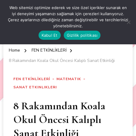
OKUL ÖNCESİ ETKİNLİKLER
Web sitemizi optimize ederek ve size özel içerikler sunarak en
iyi deneyimi yaşamanızı sağlamak için çerezleri kullanıyoruz.
EN YENİ VE ÖZGÜN OKUL ÖNCESİ ETKİNLİKLERİ
Çerez ayarlarınızı dilediğiniz zaman değiştirebilir ve tercihlerinizi
yönetebilirsiniz.
Kabul Et
Gizlilik politikası
Home
FEN ETKİNLİKLERİ
8 Rakamından Koala Okul Öncesi Kalıplı Sanat Etkinliği
FEN ETKİNLİKLERİ
MATEMATIK
SANAT ETKINLIKLERI
8 Rakamından Koala
Okul Öncesi Kalıplı
Sanat Etkinliği