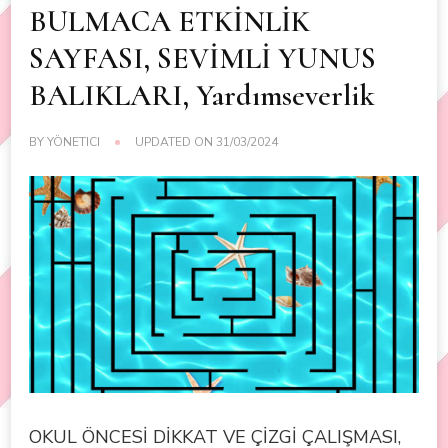
BULMACA ETKİNLİK
SAYFASI, SEVİMLİ YUNUS
BALIKLARI, Yardımseverlik
BY
YÖNETICI
UPDATED ON
31/03/2024
OKUL ÖNCESİ DİKKAT VE ÇİZGİ ÇALIŞMASI,