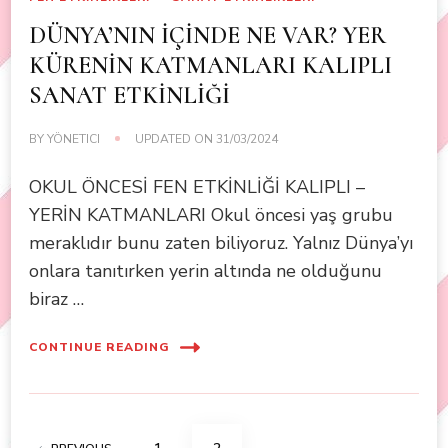
DÜNYA’NIN İÇİNDE NE VAR? YER
KÜRENİN KATMANLARI KALIPLI
SANAT ETKİNLİĞİ
BY
YÖNETICI
UPDATED ON
31/03/2024
OKUL ÖNCESİ FEN ETKİNLİĞİ KALIPLI –
YERİN KATMANLARI Okul öncesi yaş grubu
meraklıdır bunu zaten biliyoruz. Yalnız Dünya’yı
onlara tanıtırken yerin altında ne olduğunu
biraz …
CONTINUE READING
Posts
PAGE
PAGE