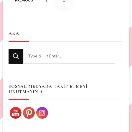
1
2
PREVIOUS
navigation
ARA
Looking
for
Something?
SOSYAL MEDYADA TAKİP ETMEYİ
UNUTMAYIN :)