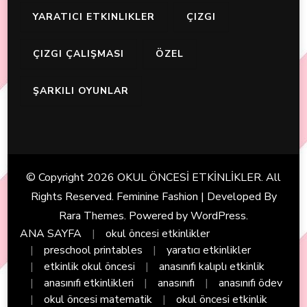
YARATICI ETKINLIKLER
ÇIZGI
ÇIZGI ÇALIŞMASI
ÖZEL
ŞARKILI OYUNLAR
© Copyright 2026
OKUL ÖNCESİ ETKİNLİKLER
. All
Rights Reserved. Feminine Fashion | Developed By
Rara Themes
. Powered by
WordPress
.
ANA SAYFA
okul öncesi etkinlikler
preschool printables
yaratıcı etkinlikler
etkinlik okul öncesi
anasınıfı kalıplı etkinlik
anasınıfı etkinlikleri
anasınıfı
anasınıfı ödev
okul öncesi matematik
okul öncesi etkinlik