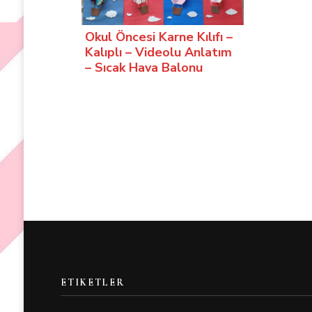
Okul Öncesi Karne Kılıfı –
Kalıplı – Videolu Anlatım
– Sıcak Hava Balonu
ETIKETLER