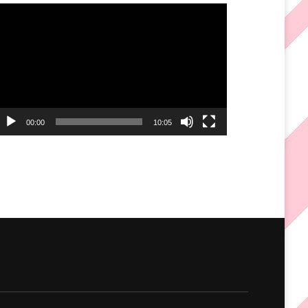
ideo
layer
00:00
10:05