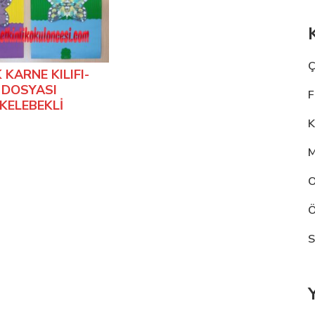
Ç
 KARNE KILIFI-
 DOSYASI
F
KELEBEKLİ
K
M
O
Ö
S