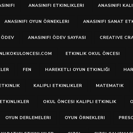
SINIFI
ANASINIFI ETKINLIKLERI
ANASINIFI KALI
ANASINIFI OYUN ÖRNEKLERI
ANASINIFI SANAT ETK
I ÖDEV
ANASINIFI ÖDEV SAYFASI
CREATIVE CR
INLIKOKULONCESI.COM
ETKINLIK OKUL ÖNCESI
KLER
FEN
HAREKETLI OYUN ETKINLIĞI
HAR
ETKINLIK
KALIPLI ETKINLIKLER
MATEMATIK
ETKINLIKLER
OKUL ÖNCESI KALIPLI ETKINLIK
O
OYUN DERLEMELERI
OYUN ÖRNEKLERI
PRES