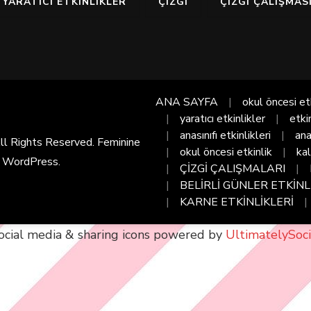
YARATICI ETKINLIKLER
ÇIZGI
ÇIZGI ÇALIŞMAS
ANA SAYFA
okul öncesi et
yaratıcı etkinlikler
etki
anasınıfı etkinlikleri
ana
All Rights Reserved. Feminine
okul öncesi etkinlik
kal
y
WordPress
.
ÇİZGİ ÇALIŞMALARI
BELİRLİ GÜNLER ETKİNL
KARNE ETKİNLİKLERİ
ocial media & sharing icons powered by
UltimatelySoci