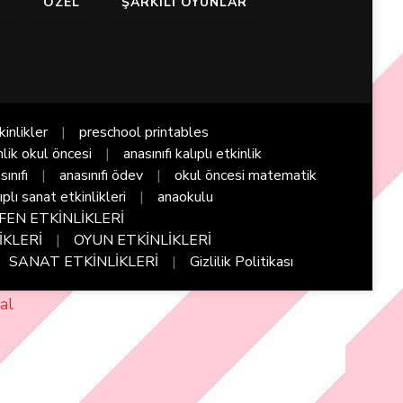
I
ÖZEL
ŞARKILI OYUNLAR
kinlikler
preschool printables
nlik okul öncesi
anasınıfı kalıplı etkinlik
sınıfı
anasınıfı ödev
okul öncesi matematik
ıplı sanat etkinlikleri
anaokulu
FEN ETKİNLİKLERİ
İKLERİ
OYUN ETKİNLİKLERİ
SANAT ETKİNLİKLERİ
Gizlilik Politikası
al