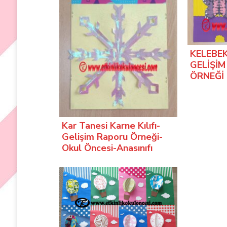
KELEBEK
GELİŞİM
ÖRNEĞİ 
Kar Tanesi Karne Kılıfı-
Gelişim Raporu Örneği-
Okul Öncesi-Anasınıfı