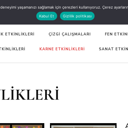
eneyimi yaşamanızı sağlamak için çerezleri kullanıyoruz. Çerez ayarlarınızı
ER
Kabul Et
Gizlilik politikası
K ETKİNLİKLERİ
ÇİZGİ ÇALIŞMALARI
FEN ETKİN
TKİNLİKLERİ
KARNE ETKİNLİKLERİ
SANAT ETKİN
LİKLERİ