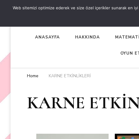
Web sitemizi optimize ederek ve size özel içerikler sunarak en iyi d
OKUL ÖNCESİ ETKİNLİKL
EN YENİ VE ÖZGÜN OKUL ÖNCESİ ETKİNLİKLERİ
ANASAYFA
HAKKINDA
MATEMATİ
OYUN E
Home
KARNE ETKİNLİKLERİ
KARNE ETKİN