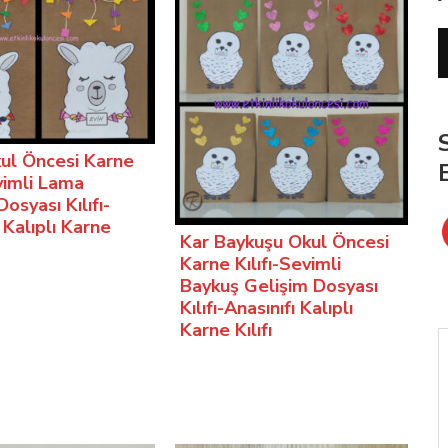
ul Öncesi Karne
evimli Lama
osyası Kılıfı-
 Kalıplı Karne
Kar Baykuşu Okul Öncesi
Karne Kılıfı-Sevimli
Baykuş Gelişim Dosyası
Kılıfı-Anasınıfı Kalıplı
Karne Kılıfı