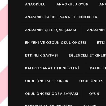
ANAOKULU
ANAOKULU OYUN
ANA
ANASINIFI KALIPLI SANAT ETKINLIKLERI
ANASINIFI ÇIZGI ÇALIŞMASI
ANASINIF
EN YENI VE ÖZGÜN OKUL ÖNCESI
ETK
ETKINLIK SAYFASI
EĞLENCELI ETKINLI
KALIPLI SANAT ETKİNLİKLERİ
KALIPLI 
OKUL ÖNCESI ETKINLIK
OKUL ÖNCESI 
OKUL ÖNCESI ÖDEV SAYFASI
OYUN