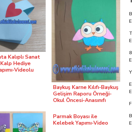
B
E
T
E
8
ta Kalıplı Sanat
E
i-Kalp Hediye
apımı-Videolu
Y
E
Baykuş Karne Kılıfı-Baykuş
E
Gelişim Raporu Örneği-
Okul Öncesi-Anasınıfı
F
B
Parmak Boyası ile
Kelebek Yapımı-Video
E