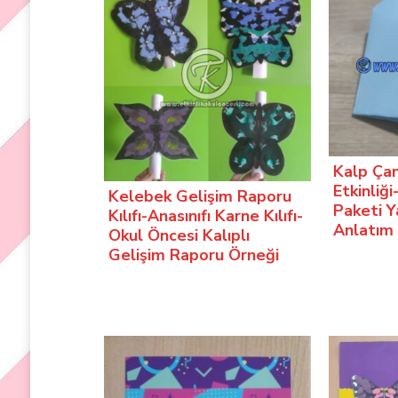
Kalp Çan
Etkinliğ
Kelebek Gelişim Raporu
Paketi Y
Kılıfı-Anasınıfı Karne Kılıfı-
Anlatım
Okul Öncesi Kalıplı
Gelişim Raporu Örneği