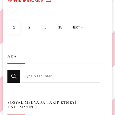
CONTINUE READING
Posts
PAGE
PAGE
PAGE
1
2
…
15
NEXT
navigation
ARA
Looking
for
Something?
SOSYAL MEDYADA TAKİP ETMEYİ
UNUTMAYIN :)