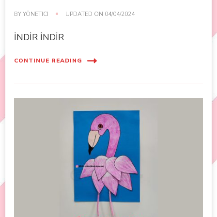
BY
YÖNETICI
UPDATED ON
04/04/2024
İNDİR İNDİR
CONTINUE READING