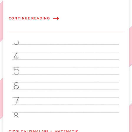
CONTINUE READING
ÇIZGI ÇALIŞMALARI
MATEMATIK