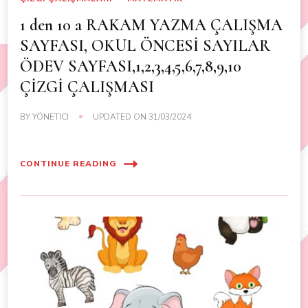
1 den 10 a RAKAM YAZMA ÇALIŞMA
SAYFASI, OKUL ÖNCESİ SAYILAR
ÖDEV SAYFASI,1,2,3,4,5,6,7,8,9,10
ÇİZGİ ÇALIŞMASI
BY
YÖNETICI
UPDATED ON
31/03/2024
CONTINUE READING