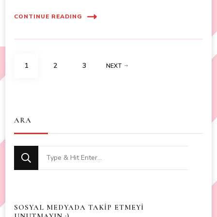
CONTINUE READING
Posts
PAGE
PAGE
PAGE
1
2
3
NEXT
navigation
ARA
Looking
for
Something?
SOSYAL MEDYADA TAKİP ETMEYİ
UNUTMAYIN :)