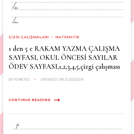
ÇIZGI ÇALIŞMALARI
MATEMATIK
1 den 5 e RAKAM YAZMA ÇALIŞMA
SAYFASI, OKUL ÖNCESİ SAYILAR
ÖDEV SAYFASI,1,2,3,4,5,çizgi çalışması
BY
YÖNETICI
UPDATED ON
31/03/2024
CONTINUE READING