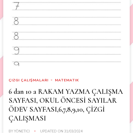
ÇIZGI ÇALIŞMALARI
MATEMATIK
6 dan 10 a RAKAM YAZMA ÇALIŞMA
SAYFASI, OKUL ÖNCESİ SAYILAR
ÖDEV SAYFASI,6,7,8,9,10, ÇİZGİ
ÇALIŞMASI
BY
YÖNETICI
UPDATED ON
31/03/2024