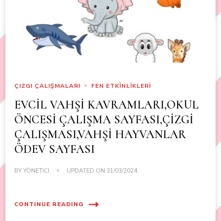
ÇIZGI ÇALIŞMALARI
FEN ETKİNLİKLERİ
EVCİL VAHŞİ KAVRAMLARI,OKUL
ÖNCESİ ÇALIŞMA SAYFASI,ÇİZGİ
ÇALIŞMASI,VAHŞİ HAYVANLAR
ÖDEV SAYFASI
BY
YÖNETICI
UPDATED ON
31/03/2024
CONTINUE READING