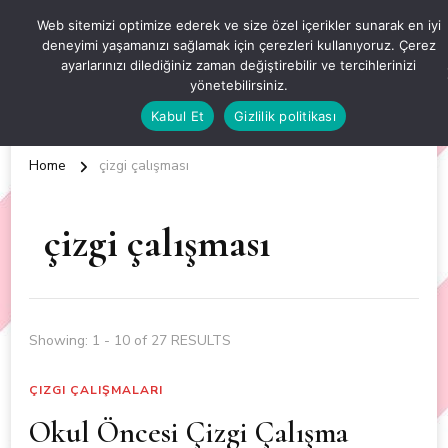
OKUL ÖNCESİ ETKİNLİKLER
Web sitemizi optimize ederek ve size özel içerikler sunarak en iyi
deneyimi yaşamanızı sağlamak için çerezleri kullanıyoruz. Çerez
EN YENİ VE ÖZGÜN OKUL ÖNCESİ ETKİNLİKLERİ
ayarlarınızı dilediğiniz zaman değiştirebilir ve tercihlerinizi
yönetebilirsiniz.
Kabul Et
Gizlilik politikası
Home
çizgi çalışması
çizgi çalışması
Showing: 1 - 10 of 27 RESULTS
ÇIZGI ÇALIŞMALARI
Okul Öncesi Çizgi Çalışma