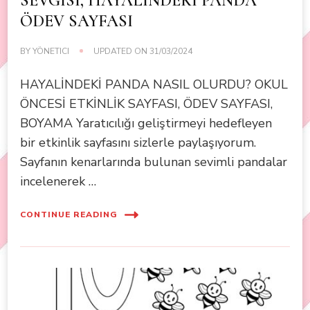
SEVGİSİ, HAYALİNDEKİ PANDA
ÖDEV SAYFASI
BY
YÖNETICI
UPDATED ON
31/03/2024
HAYALİNDEKİ PANDA NASIL OLURDU? OKUL
ÖNCESİ ETKİNLİK SAYFASI, ÖDEV SAYFASI,
BOYAMA Yaratıcılığı geliştirmeyi hedefleyen
bir etkinlik sayfasını sizlerle paylaşıyorum.
Sayfanın kenarlarında bulunan sevimli pandalar
incelenerek …
CONTINUE READING