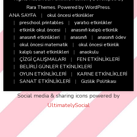
Rara Themes
. Powered by
WordPress
.
ANA SAYFA
okul öncesi etkinlikler
preschool printables
yaratıcı etkinlikler
etkinlik okul öncesi
anasınıfı kalıplı etkinlik
anasınıfı etkinlikleri
anasınıfı
anasınıfı ödev
okul öncesi matematik
okul öncesi etkinlik
kalıplı sanat etkinlikleri
anaokulu
ÇİZGİ ÇALIŞMALARI
FEN ETKİNLİKLERİ
BELİRLİ GÜNLER ETKİNLİKLERİ
OYUN ETKİNLİKLERİ
KARNE ETKİNLİKLERİ
SANAT ETKİNLİKLERİ
Gizlilik Politikası
Social media & sharing icons powered by
UltimatelySocial