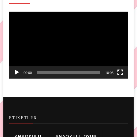
Video
Player
00:00
10:05
ETIKETLER
ANAOKULU
ANAOKULU OYUN