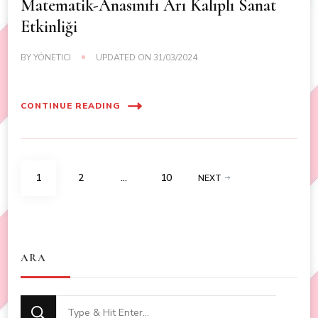
Matematik-Anasınıfı Arı Kalıplı Sanat
Etkinliği
BY
YÖNETICI
UPDATED ON
31/03/2024
CONTINUE READING
Posts
PAGE
PAGE
PAGE
1
2
…
10
NEXT
navigation
ARA
Looking