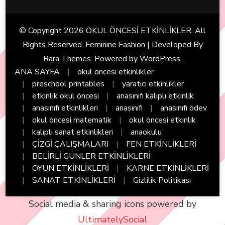
© Copyright 2026
OKUL ÖNCESİ ETKİNLİKLER
. All
Rights Reserved. Feminine Fashion | Developed By
Rara Themes
. Powered by
WordPress
.
ANA SAYFA
okul öncesi etkinlikler
preschool printables
yaratıcı etkinlikler
etkinlik okul öncesi
anasınıfı kalıplı etkinlik
anasınıfı etkinlikleri
anasınıfı
anasınıfı ödev
okul öncesi matematik
okul öncesi etkinlik
kalıplı sanat etkinlikleri
anaokulu
ÇİZGİ ÇALIŞMALARI
FEN ETKİNLİKLERİ
BELİRLİ GÜNLER ETKİNLİKLERİ
OYUN ETKİNLİKLERİ
KARNE ETKİNLİKLERİ
SANAT ETKİNLİKLERİ
Gizlilik Politikası
Social media & sharing icons powered by
UltimatelySocial