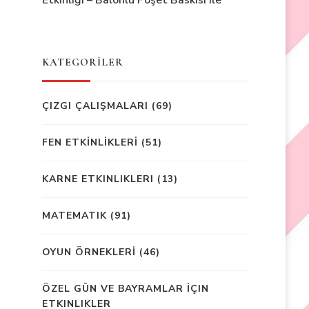
Etkinliği – Balonlu Poşet Baskısı ile
KATEGORİLER
ÇIZGI ÇALIŞMALARI
(69)
FEN ETKİNLİKLERİ
(51)
KARNE ETKINLIKLERI
(13)
MATEMATIK
(91)
OYUN ÖRNEKLERİ
(46)
ÖZEL GÜN VE BAYRAMLAR İÇIN
ETKINLIKLER