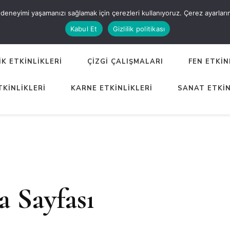
eneyimi yaşamanızı sağlamak için çerezleri kullanıyoruz. Çerez ayarlarınızı
ER
Kabul Et
Gizlilik politikası
K ETKİNLİKLERİ
ÇİZGİ ÇALIŞMALARI
FEN ETKİN
TKİNLİKLERİ
KARNE ETKİNLİKLERİ
SANAT ETKİN
 Sayfası