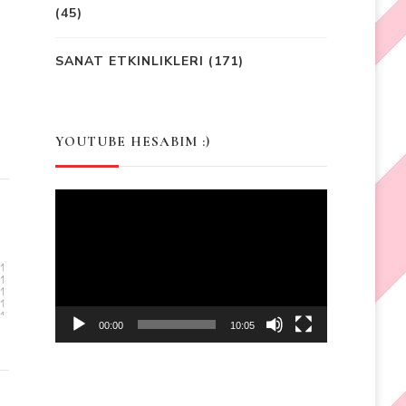
(45)
SANAT ETKINLIKLERI
(171)
YOUTUBE HESABIM :)
Video
Player
00:00
10:05