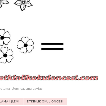
oplama işlemi çalışma sayfası
LAMA IŞLEMI
ETKINLIK OKUL ÖNCESI