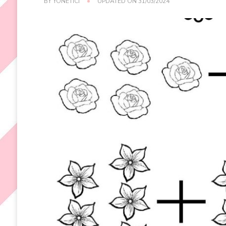
BY
YÖNETICI
UPDATED ON
31/03/2024