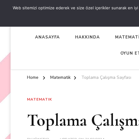
Web sitemizi optimize ederek ve size özel içerikler sunarak en iyi d
OKUL ÖNCESİ ETKİNLİKL
EN YENİ VE ÖZGÜN OKUL ÖNCESİ ETKİNLİKLERİ
ANASAYFA
HAKKINDA
MATEMATİ
OYUN E
Home
Matematik
Toplama Çalışma Sayfası
MATEMATIK
Toplama Çalışma