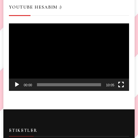
YOUTUBE HESABIM :)
Video
Player
00:00
10:05
ETIKETLER