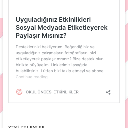
YENİ GELENLER