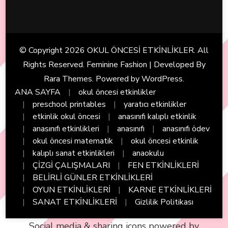
© Copyright 2026
OKUL ÖNCESİ ETKİNLİKLER
. All
Rights Reserved. Feminine Fashion | Developed By
Rara Themes
. Powered by
WordPress
.
ANA SAYFA
okul öncesi etkinlikler
preschool printables
yaratıcı etkinlikler
etkinlik okul öncesi
anasınıfı kalıplı etkinlik
anasınıfı etkinlikleri
anasınıfı
anasınıfı ödev
okul öncesi matematik
okul öncesi etkinlik
kalıplı sanat etkinlikleri
anaokulu
ÇİZGİ ÇALIŞMALARI
FEN ETKİNLİKLERİ
BELİRLİ GÜNLER ETKİNLİKLERİ
OYUN ETKİNLİKLERİ
KARNE ETKİNLİKLERİ
SANAT ETKİNLİKLERİ
Gizlilik Politikası
Social media & sharing icons powered by