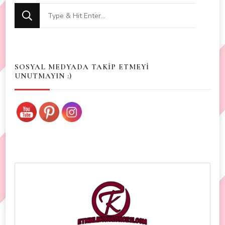
Looking
for
Something?
SOSYAL MEDYADA TAKİP ETMEYİ
UNUTMAYIN :)