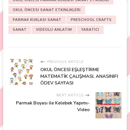
OKUL ÖNCESI PARMAK KUKLASI SANAT ETKINLIĞI
OKUL ÖNCESI SANAT ETKINLIKLERI
PARMAK KUKLASI SANAT
PRESCHOOL CRAFTS
SANAT
VIDEOLU ANLATIM
YARATICI
PREVIOUS ARTICLE
OKUL ÖNCESİ EŞLEŞTİRME
MATEMATİK ÇALIŞMASI, ANASINIFI
ÖDEV SAYFASI
NEXT ARTICLE
Parmak Boyası ile Kelebek Yapımı-
Video