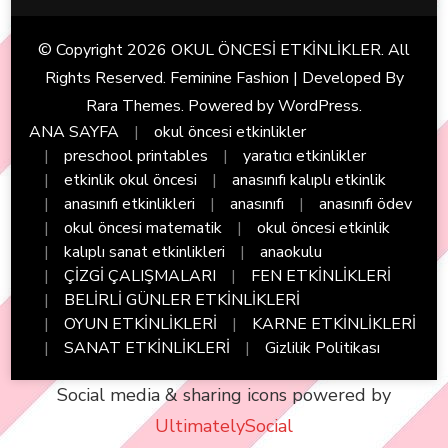
© Copyright 2026
OKUL ÖNCESİ ETKİNLİKLER
. All
Rights Reserved. Feminine Fashion | Developed By
Rara Themes
. Powered by
WordPress
.
ANA SAYFA
okul öncesi etkinlikler
preschool printables
yaratıcı etkinlikler
etkinlik okul öncesi
anasınıfı kalıplı etkinlik
anasınıfı etkinlikleri
anasınıfı
anasınıfı ödev
okul öncesi matematik
okul öncesi etkinlik
kalıplı sanat etkinlikleri
anaokulu
ÇİZGİ ÇALIŞMALARI
FEN ETKİNLİKLERİ
BELİRLİ GÜNLER ETKİNLİKLERİ
OYUN ETKİNLİKLERİ
KARNE ETKİNLİKLERİ
SANAT ETKİNLİKLERİ
Gizlilik Politikası
Social media & sharing icons powered by
UltimatelySocial