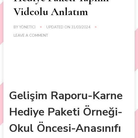
Videolu Anlatım
BY
YÖNETICI
UPDATED ON
31/03/2024
ON
LEAVE A COMMENT
KALP
ÇANTA
KALIPLI
SANAT
ETKINLIĞI-
KALP
HEDIYE
PAKETI
YAPIMI-
VIDEOLU
Gelişim Raporu-Karne
ANLATIM
Hediye Paketi Örneği-
Okul Öncesi-Anasınıfı