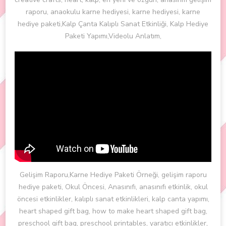
raporu, anaokulu karne hediyesi, karne hediyesi, karne
hediye paketi,Kalp Çanta Kalıplı Sanat Etkinliği, Kalp Hediye
Paketi Yapımı,Videolu Anlatım,
Gelişim Raporu,Karne Hediye Paketi Örneği, gelişim raporu
hediye paketi, Okul Öncesi, Anasınıfı, anasınıfı etkinlik, okul
öncesi etkinlikler, kalıplı sanat etkinlikleri, kalp canta yapımı,
heart shaped gift bag, how to make heart shaped gift bag,
preschool gift bag, preschool printables, yaratıcı etkinlikler,