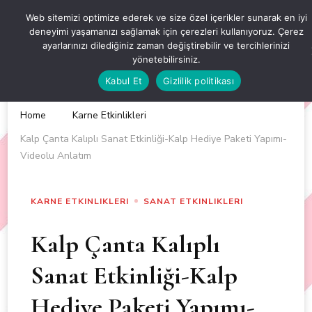
OKUL ÖNCESİ ETKİNLİKLER
Web sitemizi optimize ederek ve size özel içerikler sunarak en iyi
deneyimi yaşamanızı sağlamak için çerezleri kullanıyoruz. Çerez
EN YENİ VE ÖZGÜN OKUL ÖNCESİ ETKİNLİKLERİ
ayarlarınızı dilediğiniz zaman değiştirebilir ve tercihlerinizi
yönetebilirsiniz.
Kabul Et
Gizlilik politikası
Home
Karne Etkinlikleri
Kalp Çanta Kalıplı Sanat Etkinliği-Kalp Hediye Paketi Yapımı-
Videolu Anlatım
KARNE ETKINLIKLERI
SANAT ETKINLIKLERI
Kalp Çanta Kalıplı
Sanat Etkinliği-Kalp
Hediye Paketi Yapımı-