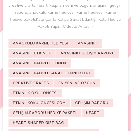
creative crafts, heart, kalp, en yeni ve özgün, anasınıfı gelişim
raporu, anaokulu karne hediyesi, karne hediyesi, karne
hediye paketi,Kalp Çanta Kalıplı Sanat Etkinliği, Kalp Hediye
Paketi Yapımı,Videolu Anlatım,
ANAOKULU KARNE HEDIYESI
ANASINIFI
ANASINIFI ETKINLIK
ANASINIFI GELIŞIM RAPORU
ANASINIFI KALIPLI ETKINLIK
ANASINIFI KALIPLI SANAT ETKINLIKLERI
CREATIVE CRAFTS
EN YENI VE ÖZGÜN
ETKINLIK OKUL ÖNCESI
ETKINLIKOKULONCESI.COM
GELIŞIM RAPORU
GELIŞIM RAPORU HEDIYE PAKETI
HEART
HEART SHAPED GIFT BAG