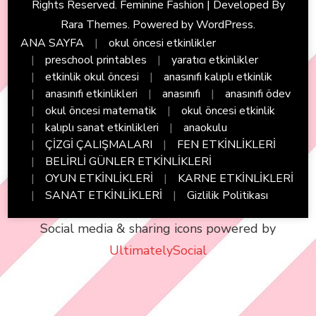
Rights Reserved. Feminine Fashion | Developed By
Rara Themes
. Powered by
WordPress
.
ANA SAYFA
okul öncesi etkinlikler
preschool printables
yaratıcı etkinlikler
etkinlik okul öncesi
anasınıfı kalıplı etkinlik
anasınıfı etkinlikleri
anasınıfı
anasınıfı ödev
okul öncesi matematik
okul öncesi etkinlik
kalıplı sanat etkinlikleri
anaokulu
ÇİZGİ ÇALIŞMALARI
FEN ETKİNLİKLERİ
BELİRLİ GÜNLER ETKİNLİKLERİ
OYUN ETKİNLİKLERİ
KARNE ETKİNLİKLERİ
SANAT ETKİNLİKLERİ
Gizlilik Politikası
Social media & sharing icons powered by
UltimatelySocial