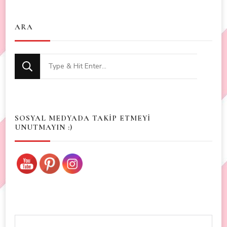
ARA
Looking
for
Something?
SOSYAL MEDYADA TAKİP ETMEYİ
UNUTMAYIN :)