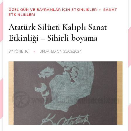
ÖZEL GÜN VE BAYRAMLAR İÇIN ETKINLIKLER
SANAT
ETKINLIKLERI
Atatürk Silüeti Kalıplı Sanat
Etkinliği – Sihirli boyama
BY
YÖNETICI
UPDATED ON
31/03/2024