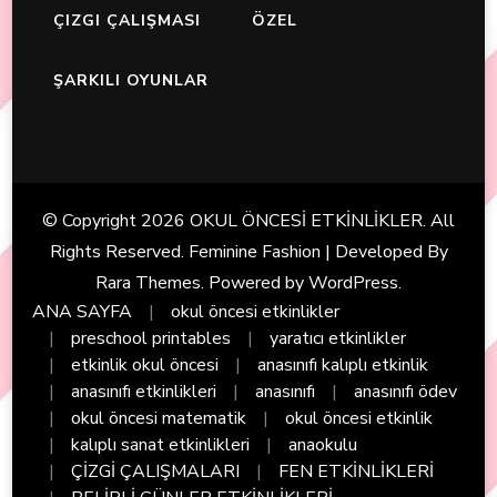
ÇIZGI ÇALIŞMASI
ÖZEL
ŞARKILI OYUNLAR
© Copyright 2026
OKUL ÖNCESİ ETKİNLİKLER
. All
Rights Reserved. Feminine Fashion | Developed By
Rara Themes
. Powered by
WordPress
.
ANA SAYFA
okul öncesi etkinlikler
preschool printables
yaratıcı etkinlikler
etkinlik okul öncesi
anasınıfı kalıplı etkinlik
anasınıfı etkinlikleri
anasınıfı
anasınıfı ödev
okul öncesi matematik
okul öncesi etkinlik
kalıplı sanat etkinlikleri
anaokulu
ÇİZGİ ÇALIŞMALARI
FEN ETKİNLİKLERİ