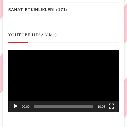
SANAT ETKINLIKLERI
(171)
YOUTUBE HESABIM :)
Video
Player
00:00
10:05