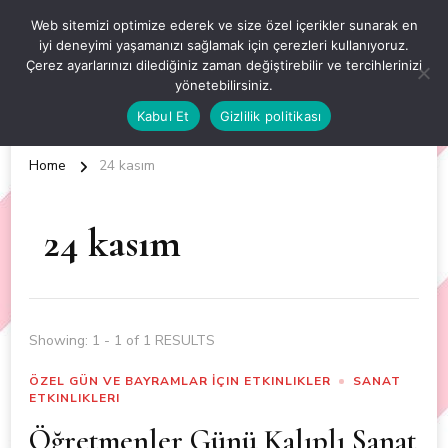
OKUL ÖNCESİ ETKİNLİKLER
Web sitemizi optimize ederek ve size özel içerikler sunarak en
iyi deneyimi yaşamanızı sağlamak için çerezleri kullanıyoruz.
EN YENİ VE ÖZGÜN OKUL ÖNCESİ ETKİNLİKLERİ
Çerez ayarlarınızı dilediğiniz zaman değiştirebilir ve tercihlerinizi
yönetebilirsiniz.
Kabul Et
Gizlilik politikası
Home
24 kasım
24 kasım
Showing: 1 - 1 of 1 RESULTS
ÖZEL GÜN VE BAYRAMLAR İÇIN ETKINLIKLER
SANAT
ETKINLIKLERI
Öğretmenler Günü Kalıplı Sanat