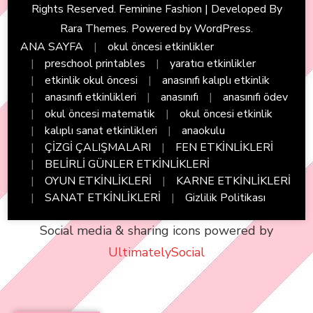
Rights Reserved. Feminine Fashion | Developed By
Rara Themes
. Powered by
WordPress
.
ANA SAYFA
okul öncesi etkinlikler
preschool printables
yaratıcı etkinlikler
etkinlik okul öncesi
anasınıfı kalıplı etkinlik
anasınıfı etkinlikleri
anasınıfı
anasınıfı ödev
okul öncesi matematik
okul öncesi etkinlik
kalıplı sanat etkinlikleri
anaokulu
ÇİZGİ ÇALIŞMALARI
FEN ETKİNLİKLERİ
BELİRLİ GÜNLER ETKİNLİKLERİ
OYUN ETKİNLİKLERİ
KARNE ETKİNLİKLERİ
SANAT ETKİNLİKLERİ
Gizlilik Politikası
Social media & sharing icons powered by
UltimatelySocial