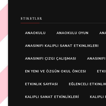
ETIKETLER
ANAOKULU
ANAOKULU OYUN
ANA
ANASINIFI KALIPLI SANAT ETKINLIKLERI
ANASINIFI ÇIZGI ÇALIŞMASI
ANASINIF
EN YENI VE ÖZGÜN OKUL ÖNCESI
ETK
ETKINLIK SAYFASI
EĞLENCELI ETKINLI
KALIPLI SANAT ETKİNLİKLERİ
KALIPLI 