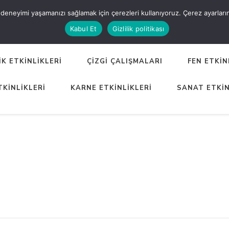
eneyimi yaşamanızı sağlamak için çerezleri kullanıyoruz. Çerez ayarlarınızı
ER
Kabul Et
Gizlilik politikası
K ETKİNLİKLERİ
ÇİZGİ ÇALIŞMALARI
FEN ETKİN
TKİNLİKLERİ
KARNE ETKİNLİKLERİ
SANAT ETKİN