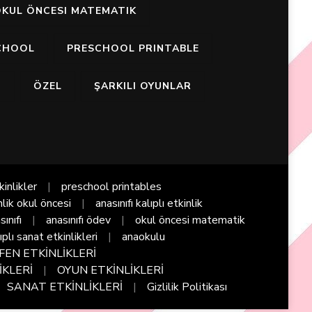
KUL ÖNCESI MATEMATIK
CHOOL
PRESCHOOL PRINTABLE
I
ÖZEL
ŞARKILI OYUNLAR
kinlikler
preschool printables
nlik okul öncesi
anasınıfı kalıplı etkinlik
sınıfı
anasınıfı ödev
okul öncesi matematik
ıplı sanat etkinlikleri
anaokulu
FEN ETKİNLİKLERİ
İKLERİ
OYUN ETKİNLİKLERİ
SANAT ETKİNLİKLERİ
Gizlilik Politikası