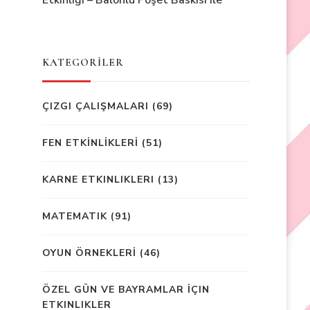
Etkinliği – Balonlu Poşet Baskısı ile
KATEGORİLER
ÇIZGI ÇALIŞMALARI
(69)
FEN ETKİNLİKLERİ
(51)
KARNE ETKINLIKLERI
(13)
MATEMATIK
(91)
OYUN ÖRNEKLERİ
(46)
ÖZEL GÜN VE BAYRAMLAR İÇIN
ETKINLIKLER