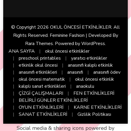
© Copyright 2026
OKUL ÖNCESİ ETKİNLİKLER
. All
Rights Reserved. Feminine Fashion | Developed By
Rara Themes
. Powered by
WordPress
.
ANA SAYFA
okul öncesi etkinlikler
preschool printables
yaratıcı etkinlikler
etkinlik okul öncesi
anasınıfı kalıplı etkinlik
anasınıfı etkinlikleri
anasınıfı
anasınıfı ödev
okul öncesi matematik
okul öncesi etkinlik
kalıplı sanat etkinlikleri
anaokulu
ÇİZGİ ÇALIŞMALARI
FEN ETKİNLİKLERİ
BELİRLİ GÜNLER ETKİNLİKLERİ
OYUN ETKİNLİKLERİ
KARNE ETKİNLİKLERİ
SANAT ETKİNLİKLERİ
Gizlilik Politikası
Social media & sharing icons powered by