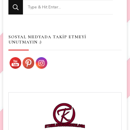
Looking
for
Something?
SOSYAL MEDYADA TAKİP ETMEYİ
UNUTMAYIN :)