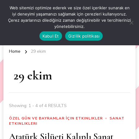
OKUL ÖNCESİ ETKİNLİKLER
Web sitemizi optimize ederek ve size özel içerikler sunarak en
iyi deneyimi yaşamanızı sağlamak için çerezleri kullanıyoruz.
EN YENİ VE ÖZGÜN OKUL ÖNCESİ ETKİNLİKLERİ
Çerez ayarlarınızı dilediğiniz zaman değiştirebilir ve tercihlerinizi
yönetebilirsiniz.
Kabul Et
Gizlilik politikası
Home
29 ekim
29 ekim
Showing: 1 - 4 of 4 RESULTS
ÖZEL GÜN VE BAYRAMLAR İÇIN ETKINLIKLER
SANAT
ETKINLIKLERI
Atatürk Silüeti Kalıplı Sanat