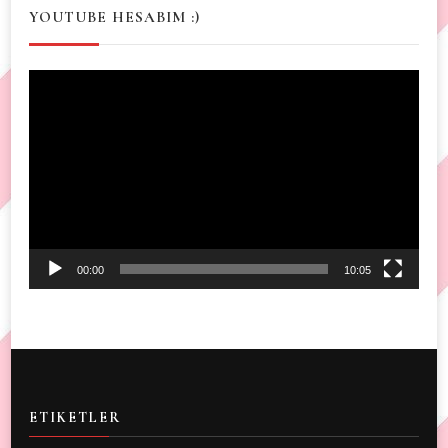
YOUTUBE HESABIM :)
Video
Player
00:00
10:05
ETIKETLER